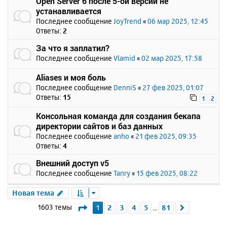
Open Server 6 после 5-ой версии не
устанавливается
Последнее сообщение
JoyTrend
«
06 мар 2025, 12:45
Ответы:
2
За что я заплатил?
Последнее сообщение
Vlamid
«
02 мар 2025, 17:58
Aliases и моя боль
Последнее сообщение
DenniS
«
27 фев 2025, 01:07
Ответы:
15
1
2
Консольная команда для создания бекапа
директории сайтов и баз данных
Последнее сообщение
anho
«
21 фев 2025, 09:35
Ответы:
4
Внешний доступ v5
Последнее сообщение
Tanry
«
15 фев 2025, 08:22
Новая тема
Страница
1
из
81
1603 темы
1
2
3
4
5
81
След.
…