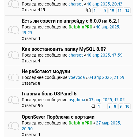
Последнее сообщение
charset
«
10 апр 2025, 20:13
Ответы:
115
…
1
9
10
11
12
Есть ли совети по апгрейду с 6.0.0 на 6.2.1
Последнее сообщение
DelphinPRO
«
10 апр 2025,
19:25
Ответы:
1
Как восстановить папку MySQL 8.0?
Последнее сообщение
charset
«
10 апр 2025, 17:59
Ответы:
1
Не работают модули
Последнее сообщение
voevoda
«
04 апр 2025, 21:59
Ответы:
8
Главная боль OSPanel 6
Последнее сообщение
nsgdima
«
03 апр 2025, 15:05
Ответы:
96
…
1
7
8
9
10
OpenSever Порблема с портами
Последнее сообщение
DelphinPRO
«
27 мар 2025,
20:50
Ответы:
1