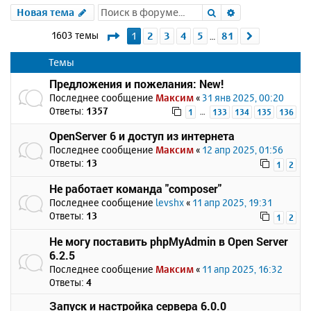
Поиск
Расширенный 
Новая тема
Страница
1
из
81
1603 темы
1
2
3
4
5
81
След.
…
Темы
Предложения и пожелания: New!
Последнее сообщение
Максим
«
31 янв 2025, 00:20
Ответы:
1357
…
1
133
134
135
136
OpenServer 6 и доступ из интернета
Последнее сообщение
Максим
«
12 апр 2025, 01:56
Ответы:
13
1
2
Не работает команда "composer"
Последнее сообщение
levshx
«
11 апр 2025, 19:31
Ответы:
13
1
2
Не могу поставить phpMyAdmin в Open Server
6.2.5
Последнее сообщение
Максим
«
11 апр 2025, 16:32
Ответы:
4
Запуск и настройка сервера 6.0.0