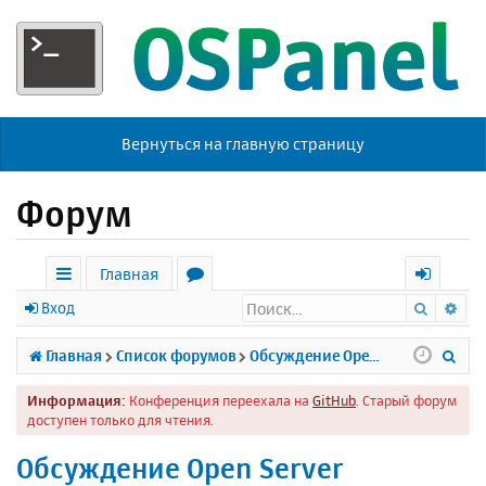
Вернуться на главную страницу
Форум
Главная
Поиск
Ра
с
о
х
Вход
ы
р
о
П
Главная
Список форумов
Обсуждение Open Server
л
у
д
о
Информация:
Конференция переехала на
GitHub
. Старый форум
к
м
и
доступен только для чтения.
и
ы
с
Обсуждение Open Server
к