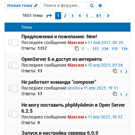
Поиск
Расширенный 
Новая тема
Страница
1
из
81
1603 темы
1
2
3
4
5
81
След.
…
Темы
Предложения и пожелания: New!
Последнее сообщение
Максим
«
31 янв 2025, 00:20
Ответы:
1357
…
1
133
134
135
136
OpenServer 6 и доступ из интернета
Последнее сообщение
Максим
«
12 апр 2025, 01:56
Ответы:
13
1
2
Не работает команда "composer"
Последнее сообщение
levshx
«
11 апр 2025, 19:31
Ответы:
13
1
2
Не могу поставить phpMyAdmin в Open Server
6.2.5
Последнее сообщение
Максим
«
11 апр 2025, 16:32
Ответы:
4
Запуск и настройка сервера 6.0.0