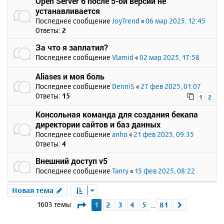
Open Server 6 после 5-ой версии не
устанавливается
Последнее сообщение
JoyTrend
«
06 мар 2025, 12:45
Ответы:
2
За что я заплатил?
Последнее сообщение
Vlamid
«
02 мар 2025, 17:58
Aliases и моя боль
Последнее сообщение
DenniS
«
27 фев 2025, 01:07
Ответы:
15
1
2
Консольная команда для создания бекапа
директории сайтов и баз данных
Последнее сообщение
anho
«
21 фев 2025, 09:35
Ответы:
4
Внешний доступ v5
Последнее сообщение
Tanry
«
15 фев 2025, 08:22
Новая тема
Страница
1
из
81
1603 темы
1
2
3
4
5
81
След.
…