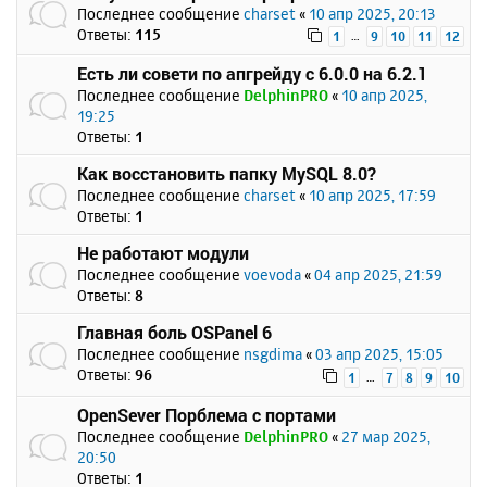
Последнее сообщение
charset
«
10 апр 2025, 20:13
Ответы:
115
…
1
9
10
11
12
Есть ли совети по апгрейду с 6.0.0 на 6.2.1
Последнее сообщение
DelphinPRO
«
10 апр 2025,
19:25
Ответы:
1
Как восстановить папку MySQL 8.0?
Последнее сообщение
charset
«
10 апр 2025, 17:59
Ответы:
1
Не работают модули
Последнее сообщение
voevoda
«
04 апр 2025, 21:59
Ответы:
8
Главная боль OSPanel 6
Последнее сообщение
nsgdima
«
03 апр 2025, 15:05
Ответы:
96
…
1
7
8
9
10
OpenSever Порблема с портами
Последнее сообщение
DelphinPRO
«
27 мар 2025,
20:50
Ответы:
1