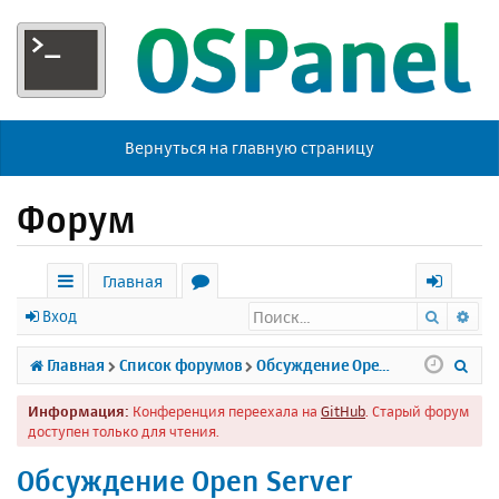
Вернуться на главную страницу
Форум
Главная
Поиск
Ра
с
о
х
Вход
ы
р
о
П
Главная
Список форумов
Обсуждение Open Server
л
у
д
о
Информация:
Конференция переехала на
GitHub
. Старый форум
к
м
и
доступен только для чтения.
и
ы
с
Обсуждение Open Server
к