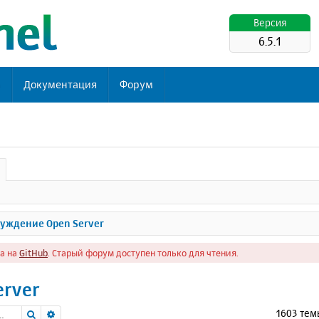
Версия
6.5.1
ь
Документация
Форум
уждение Open Server
а на
GitHub
. Старый форум доступен только для чтения.
erver
Поиск
Расширенный поиск
1603 те