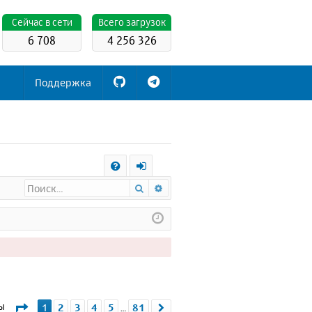
Cейчас в сети
Всего загрузок
6 708
4 256 326
Поддержка
С
Поиск
Расширенный поиск
FA
х
Q
о
д
Страница
1
из
81
мы
1
2
3
4
5
81
След.
…