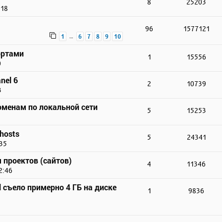
8
25203
:18
96
1577121
…
1
6
7
8
9
10
ортами
1
15556
0
nel 6
2
10739
3
доменам по локальной сети
5
15253
hosts
5
24341
:35
 проектов (сайтов)
4
11346
2:46
 съело примерно 4 ГБ на диске
1
9836