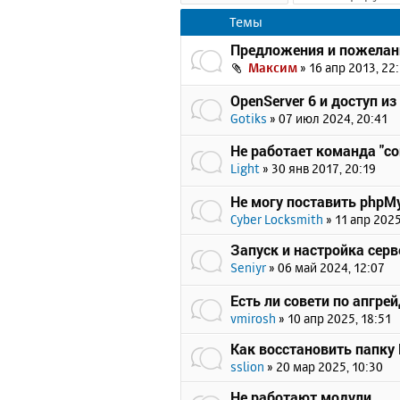
Темы
Предложения и пожелан
Максим
»
16 апр 2013, 22
OpenServer 6 и доступ из
Gotiks
»
07 июл 2024, 20:41
Не работает команда "c
Light
»
30 янв 2017, 20:19
Не могу поставить phpMy
Cyber Locksmith
»
11 апр 2025
Запуск и настройка серв
Seniyr
»
06 май 2024, 12:07
Есть ли совети по апгрейд
vmirosh
»
10 апр 2025, 18:51
Как восстановить папку
sslion
»
20 мар 2025, 10:30
Не работают модули