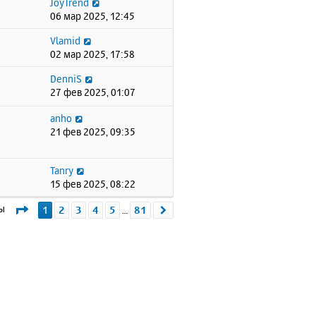
JoyTrend
06 мар 2025, 12:45
Vlamid
02 мар 2025, 17:58
DenniS
27 фев 2025, 01:07
anho
21 фев 2025, 09:35
Tanry
15 фев 2025, 08:22
Страница
1
из
81
мы
1
2
3
4
5
81
След.
…