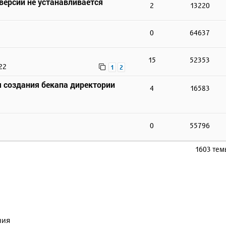
 версии не устанавливается
2
13220
0
64637
15
52353
22
1
2
 создания бекапа директории
4
16583
0
55796
1603 те
ния