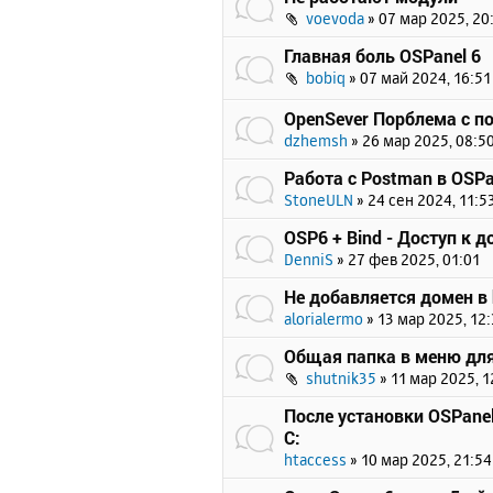
voevoda
»
07 мар 2025, 20
Главная боль OSPanel 6
bobiq
»
07 май 2024, 16:51
OpenSever Порблема с п
dzhemsh
»
26 мар 2025, 08:5
Работа с Postman в OSPa
StoneULN
»
24 сен 2024, 11:5
OSP6 + Bind - Доступ к 
DenniS
»
27 фев 2025, 01:01
Не добавляется домен в 
alorialermo
»
13 мар 2025, 12
Общая папка в меню для
shutnik35
»
11 мар 2025, 1
После установки OSPanel
C:
htaccess
»
10 мар 2025, 21:54