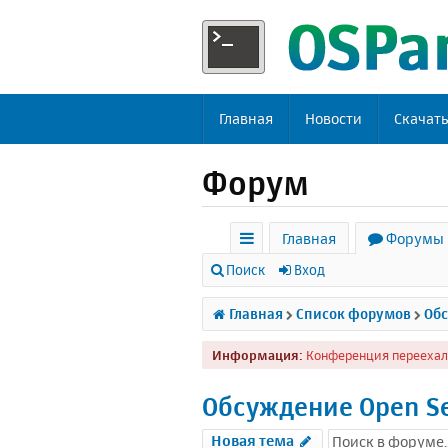
Главная
Новости
Скачат
Форум
Главная
Форумы
с
Поиск
Вход
ы
Главная
Список форумов
Обс
л
Информация:
Конференция переехал
к
и
Обсуждение Open S
Новая тема