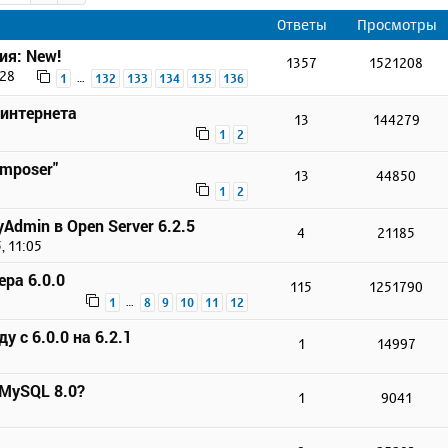
Ответы
Просмотры
ия: New!
1357
1521208
:28
…
1
132
133
134
135
136
 интернета
13
144279
1
2
omposer"
13
44850
1
2
Admin в Open Server 6.2.5
4
21185
, 11:05
ера 6.0.0
115
1251790
…
1
8
9
10
11
12
у с 6.0.0 на 6.2.1
1
14997
 MySQL 8.0?
1
9041