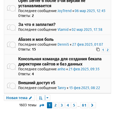
Open Server 6 после 5-ой версии не
устанавливается
Последнее сообщение
JoyTrend
«
06 мар 2025, 12:45
Ответы:
2
За что я заплатил?
Последнее сообщение
Vlamid
«
02 мар 2025, 17:58
Aliases и моя боль
Последнее сообщение
DenniS
«
27 фев 2025, 01:07
Ответы:
15
1
2
Консольная команда для создания бекапа
директории сайтов и баз данных
Последнее сообщение
anho
«
21 фев 2025, 09:35
Ответы:
4
Внешний доступ v5
Последнее сообщение
Tanry
«
15 фев 2025, 08:22
Новая тема
Страница
1
из
81
1603 темы
1
2
3
4
5
81
След.
…