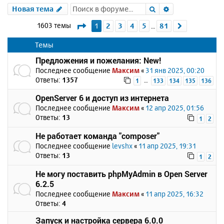
Поиск
Расширенный 
Новая тема
Страница
1
из
81
1603 темы
1
2
3
4
5
81
След.
…
Темы
Предложения и пожелания: New!
Последнее сообщение
Максим
«
31 янв 2025, 00:20
Ответы:
1357
…
1
133
134
135
136
OpenServer 6 и доступ из интернета
Последнее сообщение
Максим
«
12 апр 2025, 01:56
Ответы:
13
1
2
Не работает команда "composer"
Последнее сообщение
levshx
«
11 апр 2025, 19:31
Ответы:
13
1
2
Не могу поставить phpMyAdmin в Open Server
6.2.5
Последнее сообщение
Максим
«
11 апр 2025, 16:32
Ответы:
4
Запуск и настройка сервера 6.0.0