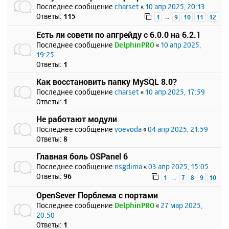
Последнее сообщение
charset
«
10 апр 2025, 20:13
Ответы:
115
…
1
9
10
11
12
Есть ли совети по апгрейду с 6.0.0 на 6.2.1
Последнее сообщение
DelphinPRO
«
10 апр 2025,
19:25
Ответы:
1
Как восстановить папку MySQL 8.0?
Последнее сообщение
charset
«
10 апр 2025, 17:59
Ответы:
1
Не работают модули
Последнее сообщение
voevoda
«
04 апр 2025, 21:59
Ответы:
8
Главная боль OSPanel 6
Последнее сообщение
nsgdima
«
03 апр 2025, 15:05
Ответы:
96
…
1
7
8
9
10
OpenSever Порблема с портами
Последнее сообщение
DelphinPRO
«
27 мар 2025,
20:50
Ответы:
1