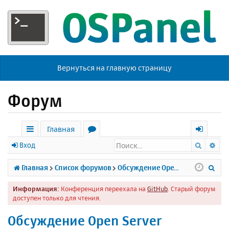
Вернуться на главную страницу
Форум
Главная
Поиск
Ра
с
о
х
Вход
ы
р
о
П
Главная
Список форумов
Обсуждение Open Server
л
у
д
о
Информация:
Конференция переехала на
GitHub
. Старый форум
к
м
и
доступен только для чтения.
и
ы
с
Обсуждение Open Server
к