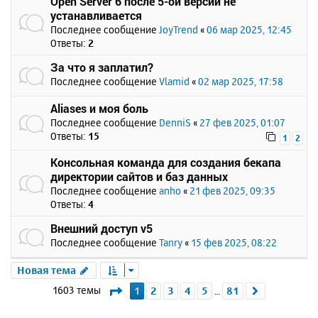
Open Server 6 после 5-ой версии не
устанавливается
Последнее сообщение
JoyTrend
«
06 мар 2025, 12:45
Ответы:
2
За что я заплатил?
Последнее сообщение
Vlamid
«
02 мар 2025, 17:58
Aliases и моя боль
Последнее сообщение
DenniS
«
27 фев 2025, 01:07
Ответы:
15
1
2
Консольная команда для создания бекапа
директории сайтов и баз данных
Последнее сообщение
anho
«
21 фев 2025, 09:35
Ответы:
4
Внешний доступ v5
Последнее сообщение
Tanry
«
15 фев 2025, 08:22
Новая тема
Страница
1
из
81
1603 темы
1
2
3
4
5
81
След.
…