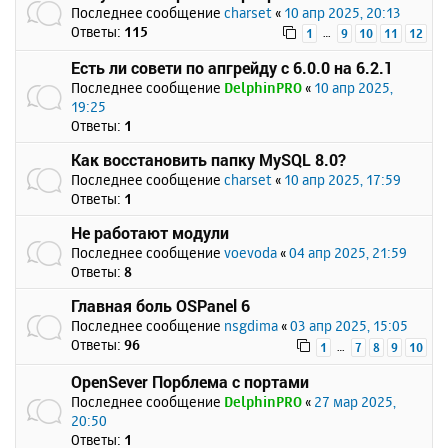
Последнее сообщение
charset
«
10 апр 2025, 20:13
Ответы:
115
…
1
9
10
11
12
Есть ли совети по апгрейду с 6.0.0 на 6.2.1
Последнее сообщение
DelphinPRO
«
10 апр 2025,
19:25
Ответы:
1
Как восстановить папку MySQL 8.0?
Последнее сообщение
charset
«
10 апр 2025, 17:59
Ответы:
1
Не работают модули
Последнее сообщение
voevoda
«
04 апр 2025, 21:59
Ответы:
8
Главная боль OSPanel 6
Последнее сообщение
nsgdima
«
03 апр 2025, 15:05
Ответы:
96
…
1
7
8
9
10
OpenSever Порблема с портами
Последнее сообщение
DelphinPRO
«
27 мар 2025,
20:50
Ответы:
1