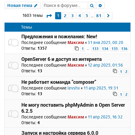
Поиск
Расширенный 
Новая тема
Страница
1
из
81
1603 темы
1
2
3
4
5
81
След.
…
Темы
Предложения и пожелания: New!
Последнее сообщение
Максим
«
31 янв 2025, 00:20
Ответы:
1357
…
1
133
134
135
136
OpenServer 6 и доступ из интернета
Последнее сообщение
Максим
«
12 апр 2025, 01:56
Ответы:
13
1
2
Не работает команда "composer"
Последнее сообщение
levshx
«
11 апр 2025, 19:31
Ответы:
13
1
2
Не могу поставить phpMyAdmin в Open Server
6.2.5
Последнее сообщение
Максим
«
11 апр 2025, 16:32
Ответы:
4
Запуск и настройка сервера 6.0.0