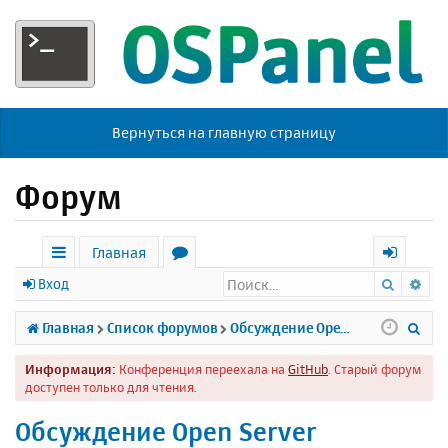
Вернуться на главную страницу
Форум
Главная
Поиск
Ра
с
о
х
Вход
ы
р
о
П
Главная
Список форумов
Обсуждение Open Server
л
у
д
о
Информация:
Конференция переехала на
GitHub
. Старый форум
к
м
и
доступен только для чтения.
и
ы
с
Обсуждение Open Server
к