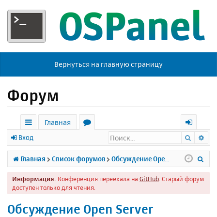
Вернуться на главную страницу
Форум
Главная
Поиск
Ра
с
о
х
Вход
ы
р
о
П
Главная
Список форумов
Обсуждение Open Server
л
у
д
о
Информация:
Конференция переехала на
GitHub
. Старый форум
к
м
и
доступен только для чтения.
и
ы
с
Обсуждение Open Server
к