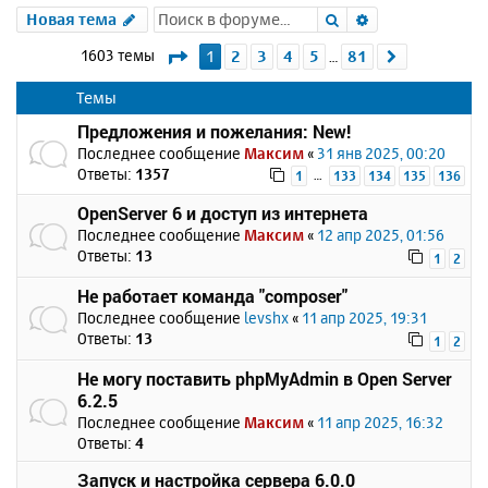
Поиск
Расширенный 
Новая тема
Страница
1
из
81
1603 темы
1
2
3
4
5
81
След.
…
Темы
Предложения и пожелания: New!
Последнее сообщение
Максим
«
31 янв 2025, 00:20
Ответы:
1357
…
1
133
134
135
136
OpenServer 6 и доступ из интернета
Последнее сообщение
Максим
«
12 апр 2025, 01:56
Ответы:
13
1
2
Не работает команда "composer"
Последнее сообщение
levshx
«
11 апр 2025, 19:31
Ответы:
13
1
2
Не могу поставить phpMyAdmin в Open Server
6.2.5
Последнее сообщение
Максим
«
11 апр 2025, 16:32
Ответы:
4
Запуск и настройка сервера 6.0.0