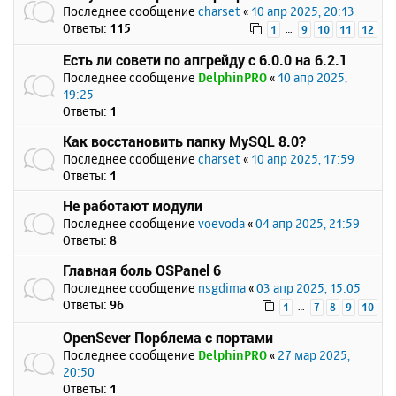
Последнее сообщение
charset
«
10 апр 2025, 20:13
Ответы:
115
…
1
9
10
11
12
Есть ли совети по апгрейду с 6.0.0 на 6.2.1
Последнее сообщение
DelphinPRO
«
10 апр 2025,
19:25
Ответы:
1
Как восстановить папку MySQL 8.0?
Последнее сообщение
charset
«
10 апр 2025, 17:59
Ответы:
1
Не работают модули
Последнее сообщение
voevoda
«
04 апр 2025, 21:59
Ответы:
8
Главная боль OSPanel 6
Последнее сообщение
nsgdima
«
03 апр 2025, 15:05
Ответы:
96
…
1
7
8
9
10
OpenSever Порблема с портами
Последнее сообщение
DelphinPRO
«
27 мар 2025,
20:50
Ответы:
1