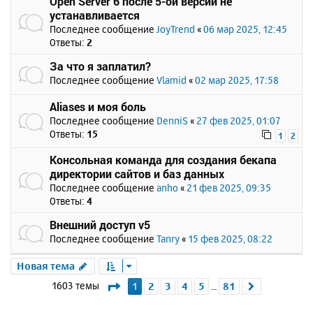
Open Server 6 после 5-ой версии не
устанавливается
Последнее сообщение
JoyTrend
«
06 мар 2025, 12:45
Ответы:
2
За что я заплатил?
Последнее сообщение
Vlamid
«
02 мар 2025, 17:58
Aliases и моя боль
Последнее сообщение
DenniS
«
27 фев 2025, 01:07
Ответы:
15
1
2
Консольная команда для создания бекапа
директории сайтов и баз данных
Последнее сообщение
anho
«
21 фев 2025, 09:35
Ответы:
4
Внешний доступ v5
Последнее сообщение
Tanry
«
15 фев 2025, 08:22
Новая тема
Страница
1
из
81
1603 темы
1
2
3
4
5
81
След.
…