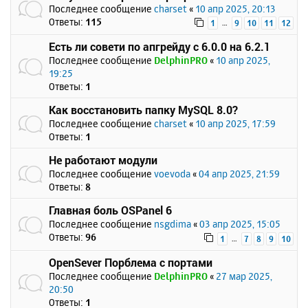
Последнее сообщение
charset
«
10 апр 2025, 20:13
Ответы:
115
…
1
9
10
11
12
Есть ли совети по апгрейду с 6.0.0 на 6.2.1
Последнее сообщение
DelphinPRO
«
10 апр 2025,
19:25
Ответы:
1
Как восстановить папку MySQL 8.0?
Последнее сообщение
charset
«
10 апр 2025, 17:59
Ответы:
1
Не работают модули
Последнее сообщение
voevoda
«
04 апр 2025, 21:59
Ответы:
8
Главная боль OSPanel 6
Последнее сообщение
nsgdima
«
03 апр 2025, 15:05
Ответы:
96
…
1
7
8
9
10
OpenSever Порблема с портами
Последнее сообщение
DelphinPRO
«
27 мар 2025,
20:50
Ответы:
1