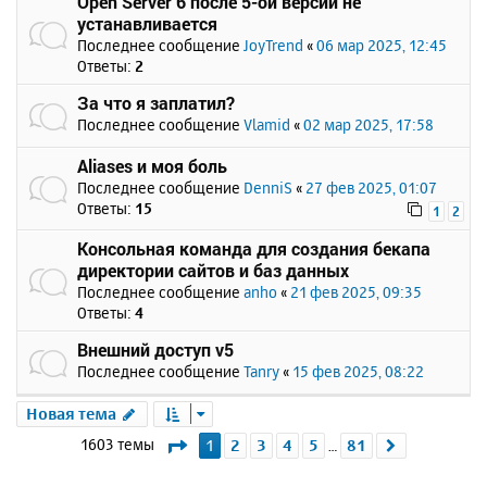
Open Server 6 после 5-ой версии не
устанавливается
Последнее сообщение
JoyTrend
«
06 мар 2025, 12:45
Ответы:
2
За что я заплатил?
Последнее сообщение
Vlamid
«
02 мар 2025, 17:58
Aliases и моя боль
Последнее сообщение
DenniS
«
27 фев 2025, 01:07
Ответы:
15
1
2
Консольная команда для создания бекапа
директории сайтов и баз данных
Последнее сообщение
anho
«
21 фев 2025, 09:35
Ответы:
4
Внешний доступ v5
Последнее сообщение
Tanry
«
15 фев 2025, 08:22
Новая тема
Страница
1
из
81
1603 темы
1
2
3
4
5
81
След.
…