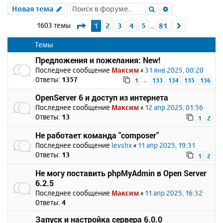
Поиск
Расширенный 
Новая тема
Страница
1
из
81
1603 темы
1
2
3
4
5
81
След.
…
Темы
Предложения и пожелания: New!
Последнее сообщение
Максим
«
31 янв 2025, 00:20
Ответы:
1357
…
1
133
134
135
136
OpenServer 6 и доступ из интернета
Последнее сообщение
Максим
«
12 апр 2025, 01:56
Ответы:
13
1
2
Не работает команда "composer"
Последнее сообщение
levshx
«
11 апр 2025, 19:31
Ответы:
13
1
2
Не могу поставить phpMyAdmin в Open Server
6.2.5
Последнее сообщение
Максим
«
11 апр 2025, 16:32
Ответы:
4
Запуск и настройка сервера 6.0.0