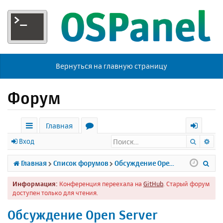
Вернуться на главную страницу
Форум
Главная
Поиск
Ра
с
о
х
Вход
ы
р
о
П
Главная
Список форумов
Обсуждение Open Server
л
у
д
о
Информация:
Конференция переехала на
GitHub
. Старый форум
к
м
и
доступен только для чтения.
и
ы
с
Обсуждение Open Server
к