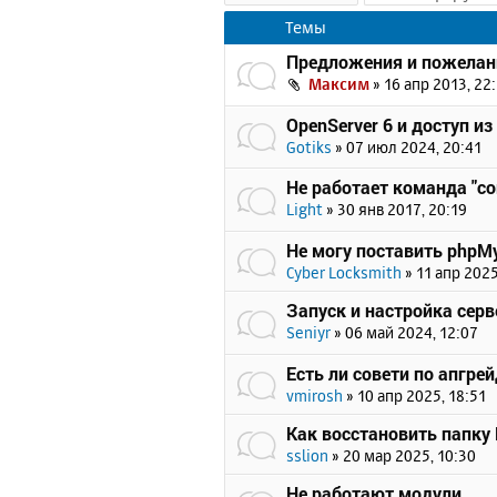
Темы
Предложения и пожелан
Максим
»
16 апр 2013, 22
OpenServer 6 и доступ из
Gotiks
»
07 июл 2024, 20:41
Не работает команда "c
Light
»
30 янв 2017, 20:19
Не могу поставить phpMy
Cyber Locksmith
»
11 апр 2025
Запуск и настройка серв
Seniyr
»
06 май 2024, 12:07
Есть ли совети по апгрейд
vmirosh
»
10 апр 2025, 18:51
Как восстановить папку
sslion
»
20 мар 2025, 10:30
Не работают модули