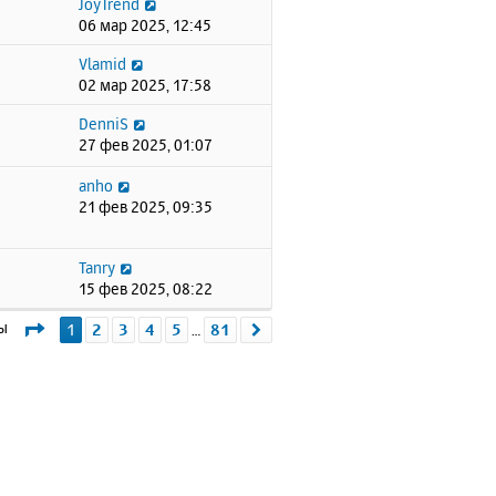
JoyTrend
06 мар 2025, 12:45
Vlamid
02 мар 2025, 17:58
DenniS
27 фев 2025, 01:07
anho
21 фев 2025, 09:35
Tanry
15 фев 2025, 08:22
Страница
1
из
81
мы
1
2
3
4
5
81
След.
…