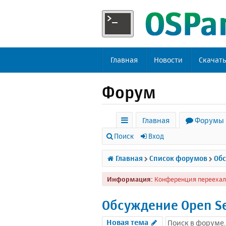
Главная
Новости
Скачат
Форум
Главная
Форумы
с
Поиск
Вход
ы
Главная
Список форумов
Обс
л
Информация:
Конференция переехал
к
и
Обсуждение Open S
Новая тема