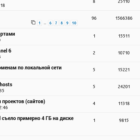
8
25110
:18
96
1566386
…
1
6
7
8
9
10
ортами
1
15511
0
nel 6
2
10710
3
доменам по локальной сети
5
15221
hosts
5
24201
:35
 проектов (сайтов)
4
11318
2:46
 съело примерно 4 ГБ на диске
1
9815