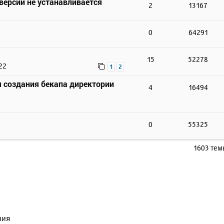
 версии не устанавливается
2
13167
0
64291
15
52278
22
1
2
 создания бекапа директории
4
16494
0
55325
1603 те
ния