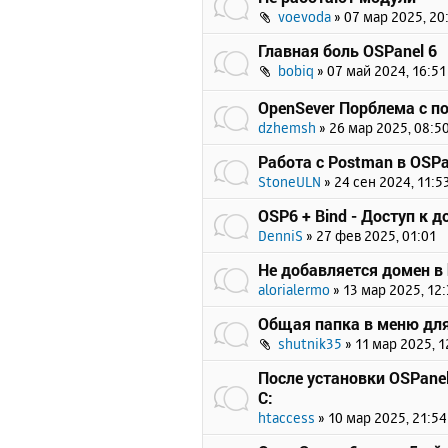
voevoda
»
07 мар 2025, 20
Главная боль OSPanel 6
bobiq
»
07 май 2024, 16:51
OpenSever Порблема с п
dzhemsh
»
26 мар 2025, 08:5
Работа с Postman в OSPa
StoneULN
»
24 сен 2024, 11:5
OSP6 + Bind - Доступ к 
DenniS
»
27 фев 2025, 01:01
Не добавляется домен в 
alorialermo
»
13 мар 2025, 12
Общая папка в меню для
shutnik35
»
11 мар 2025, 1
После установки OSPanel
C:
htaccess
»
10 мар 2025, 21:54