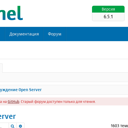
Версия
6.5.1
ь
Документация
Форум
уждение Open Server
а на
GitHub
. Старый форум доступен только для чтения.
erver
Поиск
Расширенный поиск
1603 те