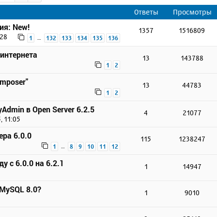
Ответы
Просмотры
ия: New!
1357
1516809
:28
…
1
132
133
134
135
136
 интернета
13
143788
1
2
omposer"
13
44783
1
2
Admin в Open Server 6.2.5
4
21077
, 11:05
ера 6.0.0
115
1238247
…
1
8
9
10
11
12
у с 6.0.0 на 6.2.1
1
14947
 MySQL 8.0?
1
9010