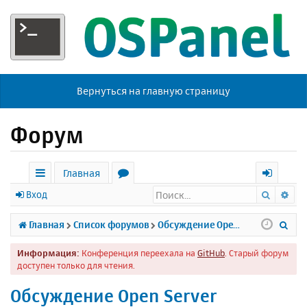
Вернуться на главную страницу
Форум
Главная
Поиск
Ра
с
о
х
Вход
ы
р
о
П
Главная
Список форумов
Обсуждение Open Server
л
у
д
о
Информация:
Конференция переехала на
GitHub
. Старый форум
к
м
и
доступен только для чтения.
и
ы
с
Обсуждение Open Server
к