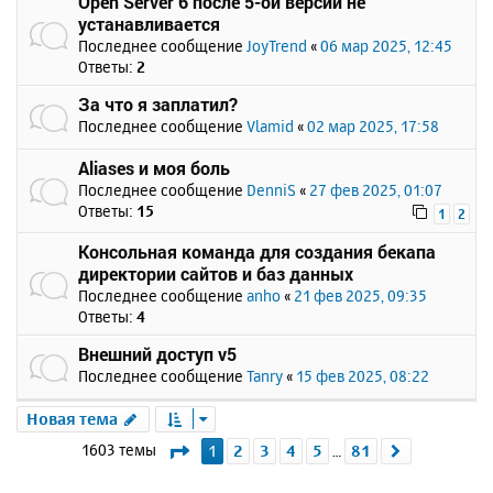
Open Server 6 после 5-ой версии не
устанавливается
Последнее сообщение
JoyTrend
«
06 мар 2025, 12:45
Ответы:
2
За что я заплатил?
Последнее сообщение
Vlamid
«
02 мар 2025, 17:58
Aliases и моя боль
Последнее сообщение
DenniS
«
27 фев 2025, 01:07
Ответы:
15
1
2
Консольная команда для создания бекапа
директории сайтов и баз данных
Последнее сообщение
anho
«
21 фев 2025, 09:35
Ответы:
4
Внешний доступ v5
Последнее сообщение
Tanry
«
15 фев 2025, 08:22
Новая тема
Страница
1
из
81
1603 темы
1
2
3
4
5
81
След.
…