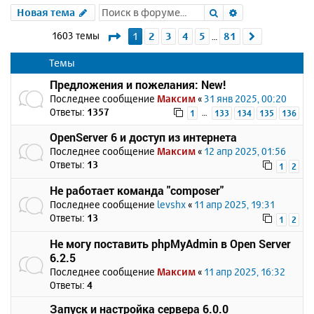
Поиск
Расширенный 
Новая тема
Страница
1
из
81
1603 темы
1
2
3
4
5
81
След.
…
Темы
Предложения и пожелания: New!
Последнее сообщение
Максим
«
31 янв 2025, 00:20
Ответы:
1357
…
1
133
134
135
136
OpenServer 6 и доступ из интернета
Последнее сообщение
Максим
«
12 апр 2025, 01:56
Ответы:
13
1
2
Не работает команда "composer"
Последнее сообщение
levshx
«
11 апр 2025, 19:31
Ответы:
13
1
2
Не могу поставить phpMyAdmin в Open Server
6.2.5
Последнее сообщение
Максим
«
11 апр 2025, 16:32
Ответы:
4
Запуск и настройка сервера 6.0.0