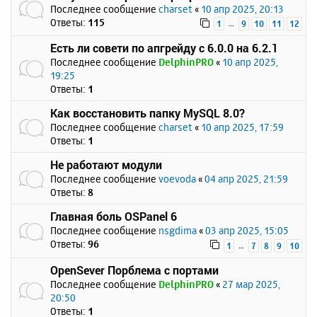
Последнее сообщение
charset
«
10 апр 2025, 20:13
Ответы:
115
…
1
9
10
11
12
Есть ли совети по апгрейду с 6.0.0 на 6.2.1
Последнее сообщение
DelphinPRO
«
10 апр 2025,
19:25
Ответы:
1
Как восстановить папку MySQL 8.0?
Последнее сообщение
charset
«
10 апр 2025, 17:59
Ответы:
1
Не работают модули
Последнее сообщение
voevoda
«
04 апр 2025, 21:59
Ответы:
8
Главная боль OSPanel 6
Последнее сообщение
nsgdima
«
03 апр 2025, 15:05
Ответы:
96
…
1
7
8
9
10
OpenSever Порблема с портами
Последнее сообщение
DelphinPRO
«
27 мар 2025,
20:50
Ответы:
1