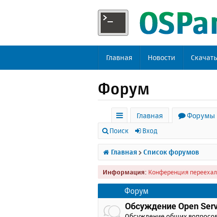
Главная
Новости
Скачат
Форум
Главная
Форумы
с
Поиск
Вход
ы
Главная
Список форумов
л
Информация:
Конференция переехал
к
и
Форум
Обсуждение Open Serv
Обсуждение общих вопросо