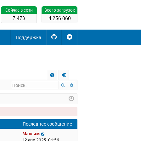
Cейчас в сети
Всего загрузок
7 473
4 256 060
Поддержка
С
Поиск
Расширенный поиск
FA
х
Q
о
д
Последнее сообщение
П
Максим
е
12 апр 2025, 01:56