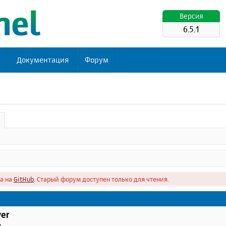
Версия
6.5.1
ь
Документация
Форум
а на
GitHub
. Старый форум доступен только для чтения.
er
в