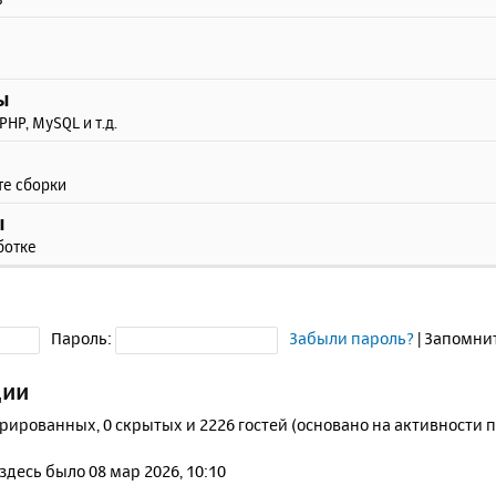
ы
PHP, MySQL и т.д.
те сборки
ы
ботке
Пароль:
Забыли пароль?
|
Запомни
ции
трированных, 0 скрытых и 2226 гостей (основано на активности 
 здесь было 08 мар 2026, 10:10