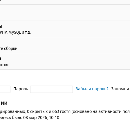
ы
PHP, MySQL и т.д.
те сборки
ы
ботке
Пароль:
Забыли пароль?
|
Запомни
ции
трированных, 0 скрытых и 663 гостя (основано на активности по
 здесь было 08 мар 2026, 10:10