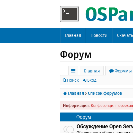
Главная
Новости
Скачат
Форум
Главная
Форумы
с
Поиск
Вход
ы
Главная
Список форумов
л
Информация:
Конференция переехал
к
и
Форум
Обсуждение Open Serv
Обсуждение общих вопросо