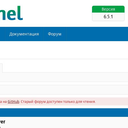
Версия
6.5.1
ь
Документация
Форум
а на
GitHub
. Старый форум доступен только для чтения.
er
в