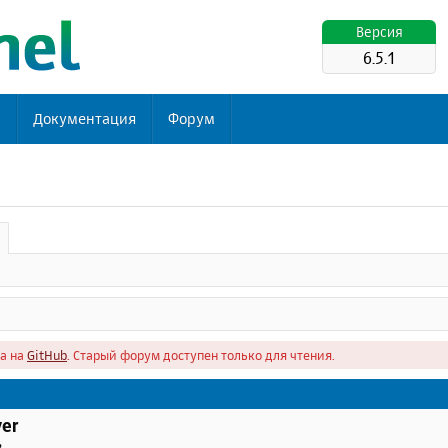
Версия
6.5.1
ь
Документация
Форум
а на
GitHub
. Старый форум доступен только для чтения.
er
в