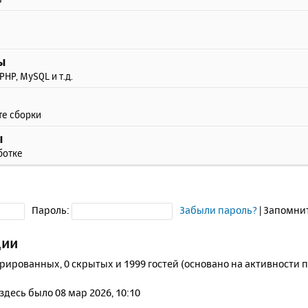
ы
PHP, MySQL и т.д.
те сборки
ы
ботке
Пароль:
Забыли пароль?
|
Запомни
ции
трированных, 0 скрытых и 1999 гостей (основано на активности 
 здесь было 08 мар 2026, 10:10