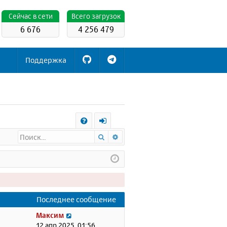
Cейчас в сети
Всего загрузок
6 676
4 256 479
Поддержка
С
Поиск
Расширенный поиск
FA
х
Q
о
д
Последнее сообщение
П
Максим
е
12 апр 2025, 01:56