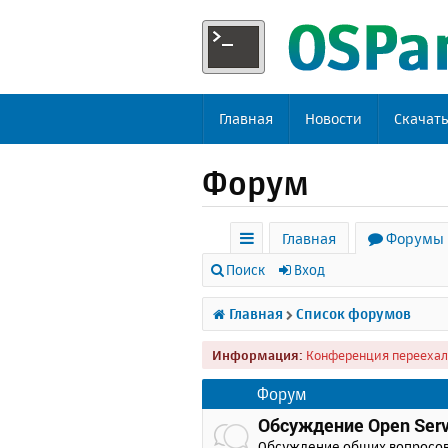
Главная
Новости
Скачат
Форум
Главная
Форумы
с
Поиск
Вход
ы
Главная
Список форумов
л
Информация:
Конференция переехал
к
и
Форум
Обсуждение Open Serv
Обсуждение общих вопросо