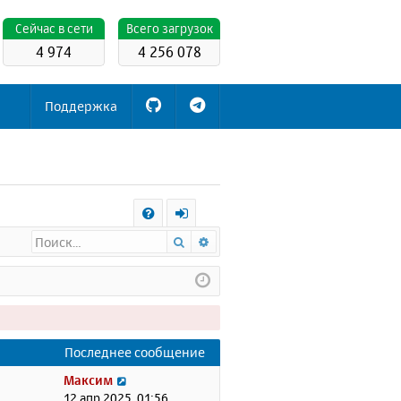
Cейчас в сети
Всего загрузок
4 974
4 256 078
Поддержка
С
Поиск
Расширенный поиск
FA
х
Q
о
д
Последнее сообщение
П
Максим
е
12 апр 2025, 01:56