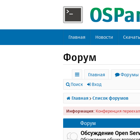
Главная
Новости
Скачат
Форум
Главная
Форумы
с
Поиск
Вход
ы
Главная
Список форумов
л
Информация:
Конференция переехал
к
и
Форум
Обсуждение Open Serv
Обсуждение общих вопросо