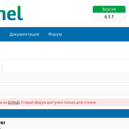
Версия
6.5.1
ь
Документация
Форум
а на
GitHub
. Старый форум доступен только для чтения.
er
в