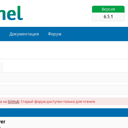
Версия
6.5.1
ь
Документация
Форум
а на
GitHub
. Старый форум доступен только для чтения.
er
в