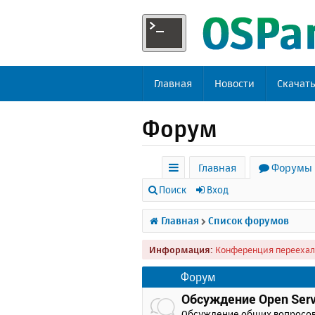
Главная
Новости
Скачат
Форум
Главная
Форумы
с
Поиск
Вход
ы
Главная
Список форумов
л
Информация:
Конференция переехал
к
и
Форум
Обсуждение Open Serv
Обсуждение общих вопросо