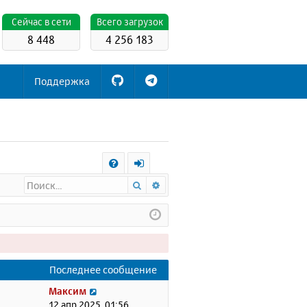
Cейчас в сети
Всего загрузок
8 448
4 256 183
Поддержка
С
Поиск
Расширенный поиск
FA
х
Q
о
д
Последнее сообщение
П
Максим
е
12 апр 2025, 01:56