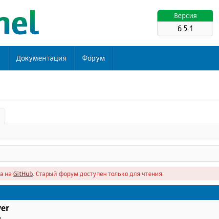
Версия
6.5.1
ь
Документация
Форум
а на
GitHub
. Старый форум доступен только для чтения.
er
в