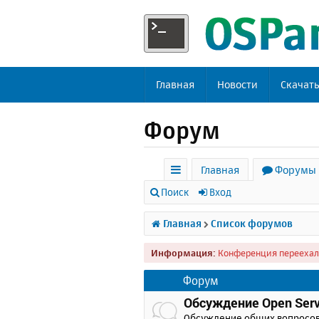
Главная
Новости
Скачат
Форум
Главная
Форумы
с
Поиск
Вход
ы
Главная
Список форумов
л
Информация:
Конференция переехал
к
и
Форум
Обсуждение Open Serv
Обсуждение общих вопросо