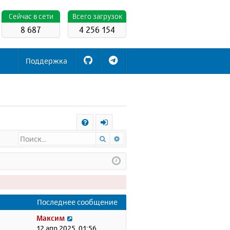
Cейчас в сети
Всего загрузок
8 687
4 256 154
Поддержка
С
Поиск
Расширенный поиск
FA
х
Q
о
д
Последнее сообщение
П
Максим
е
12 апр 2025, 01:56