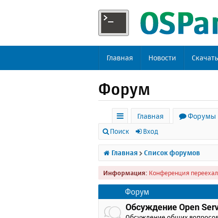
Главная
Новости
Скачат
Форум
Главная
Форумы
с
Поиск
Вход
ы
Главная
Список форумов
л
Информация:
Конференция переехал
к
и
Форум
Обсуждение Open Serv
Обсуждение общих вопросо