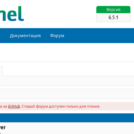
Версия
6.5.1
ь
Документация
Форум
а на
GitHub
. Старый форум доступен только для чтения.
er
в