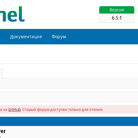
Версия
6.5.1
ь
Документация
Форум
а на
GitHub
. Старый форум доступен только для чтения.
er
в