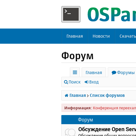
Главная
Новости
Скачат
Форум
Главная
Форумы
с
Поиск
Вход
ы
Главная
Список форумов
л
Информация:
Конференция переехал
к
и
Форум
Обсуждение Open Serv
Обсуждение общих вопросо