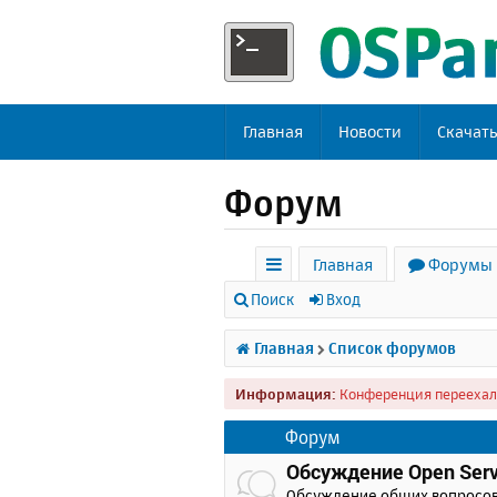
Главная
Новости
Скачат
Форум
Главная
Форумы
с
Поиск
Вход
ы
Главная
Список форумов
л
Информация:
Конференция переехал
к
и
Форум
Обсуждение Open Serv
Обсуждение общих вопросо