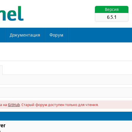
Версия
6.5.1
ь
Документация
Форум
а на
GitHub
. Старый форум доступен только для чтения.
er
в