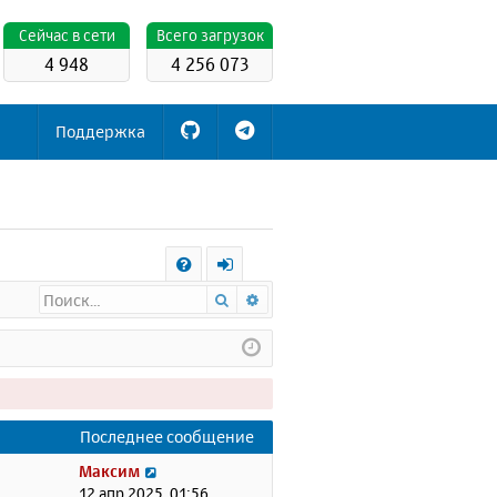
Cейчас в сети
Всего загрузок
4 948
4 256 073
Поддержка
С
Поиск
Расширенный поиск
FA
х
Q
о
д
Последнее сообщение
П
Максим
е
12 апр 2025, 01:56