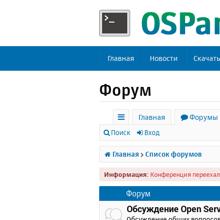
Главная
Новости
Скачат
Форум
Главная
Форумы
с
Поиск
Вход
ы
Главная
Список форумов
л
Информация:
Конференция переехал
к
и
Форум
Обсуждение Open Serv
Обсуждение общих вопросо