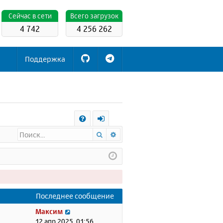
Cейчас в сети
Всего загрузок
4 742
4 256 262
Поддержка
С
Поиск
Расширенный поиск
FA
х
Q
о
д
Последнее сообщение
П
Максим
е
12 апр 2025, 01:56