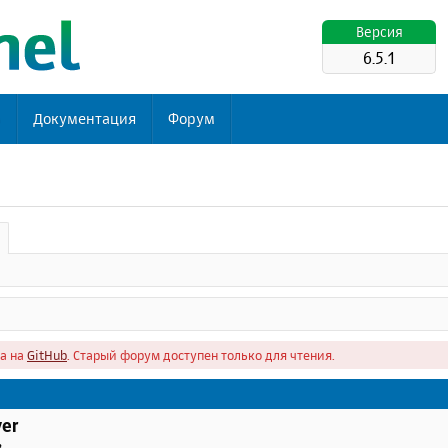
Версия
6.5.1
ь
Документация
Форум
а на
GitHub
. Старый форум доступен только для чтения.
er
в