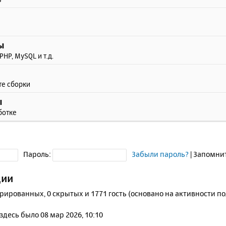
ы
PHP, MySQL и т.д.
те сборки
ы
ботке
Пароль:
Забыли пароль?
|
Запомни
ции
трированных, 0 скрытых и 1771 гость (основано на активности п
 здесь было 08 мар 2026, 10:10