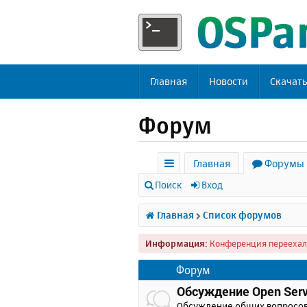
Главная
Новости
Скачат
Форум
Главная
Форумы
с
Поиск
Вход
ы
Главная
Список форумов
л
Информация:
Конференция переехал
к
и
Форум
Обсуждение Open Serv
Обсуждение общих вопросо