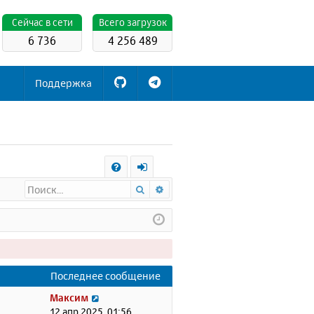
Cейчас в сети
Всего загрузок
6 736
4 256 489
Поддержка
С
Поиск
Расширенный поиск
FA
х
Q
о
д
Последнее сообщение
П
Максим
е
12 апр 2025, 01:56