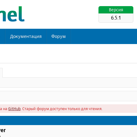
Версия
6.5.1
ь
Документация
Форум
а на
GitHub
. Старый форум доступен только для чтения.
er
в