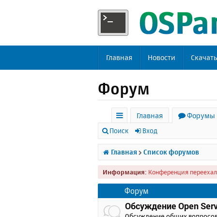
Главная
Новости
Скачат
Форум
Главная
Форумы
с
Поиск
Вход
ы
Главная
Список форумов
л
Информация:
Конференция переехал
к
и
Форум
Обсуждение Open Serv
Обсуждение общих вопросо