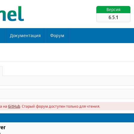
Версия
6.5.1
ь
Документация
Форум
а на
GitHub
. Старый форум доступен только для чтения.
er
в