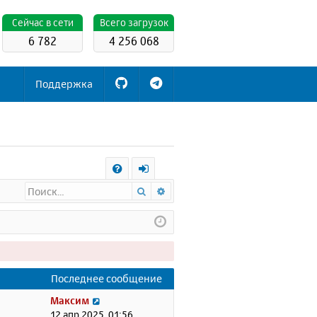
Cейчас в сети
Всего загрузок
6 782
4 256 068
Поддержка
С
Поиск
Расширенный поиск
FA
х
Q
о
д
Последнее сообщение
П
Максим
е
12 апр 2025, 01:56