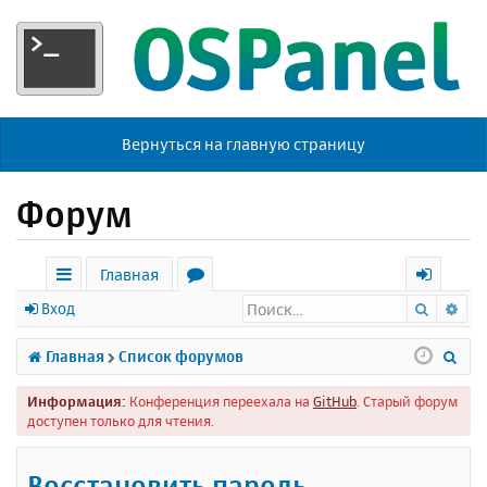
Вернуться на главную страницу
Форум
Главная
Поиск
Ра
с
о
х
Вход
ы
р
о
П
Главная
Список форумов
л
у
д
о
Информация:
Конференция переехала на
GitHub
. Старый форум
к
м
и
доступен только для чтения.
и
ы
с
к
Восстановить пароль