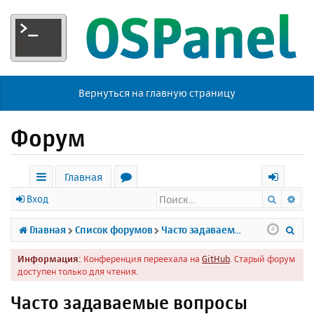
Вернуться на главную страницу
Форум
Главная
Поиск
Ра
с
о
х
Вход
ы
р
о
П
Главная
Список форумов
Часто задаваемые вопросы
л
у
д
о
Информация:
Конференция переехала на
GitHub
. Старый форум
к
м
и
доступен только для чтения.
и
ы
с
Часто задаваемые вопросы
к