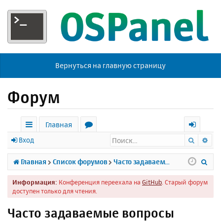
Вернуться на главную страницу
Форум
Главная
Поиск
Ра
с
о
х
Вход
ы
р
о
П
Главная
Список форумов
Часто задаваемые вопросы
л
у
д
о
Информация:
Конференция переехала на
GitHub
. Старый форум
к
м
и
доступен только для чтения.
и
ы
с
Часто задаваемые вопросы
к