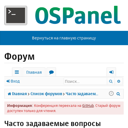
Вернуться на главную страницу
Форум
Главная
Поиск
Ра
с
о
х
Вход
ы
р
о
П
Главная
Список форумов
Часто задаваемые вопросы
л
у
д
о
Информация:
Конференция переехала на
GitHub
. Старый форум
к
м
и
доступен только для чтения.
и
ы
с
Часто задаваемые вопросы
к