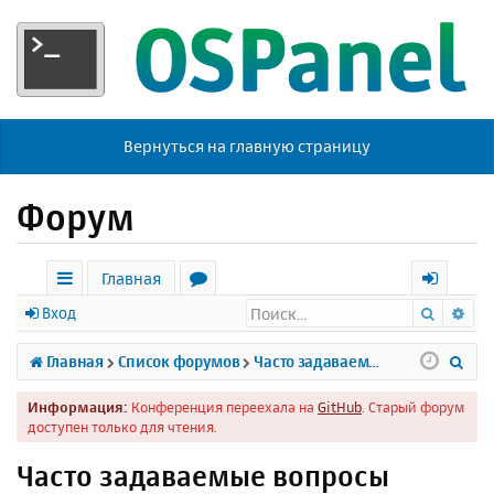
Вернуться на главную страницу
Форум
Главная
Поиск
Ра
с
о
х
Вход
ы
р
о
П
Главная
Список форумов
Часто задаваемые вопросы
л
у
д
о
Информация:
Конференция переехала на
GitHub
. Старый форум
к
м
и
доступен только для чтения.
и
ы
с
Часто задаваемые вопросы
к