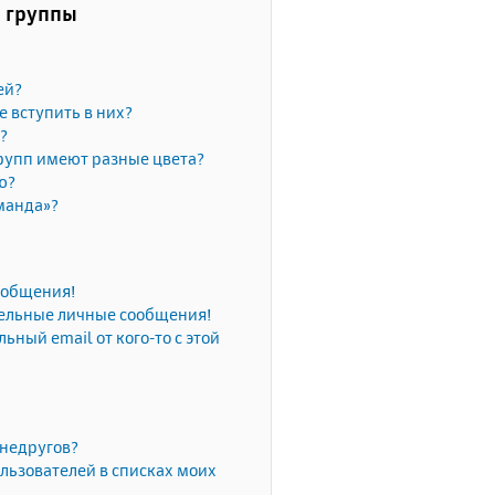
и группы
ей?
е вступить в них?
?
рупп имеют разные цвета?
ю?
манда»?
сообщения!
тельные личные сообщения!
ьный email от кого-то с этой
 недругов?
льзователей в списках моих