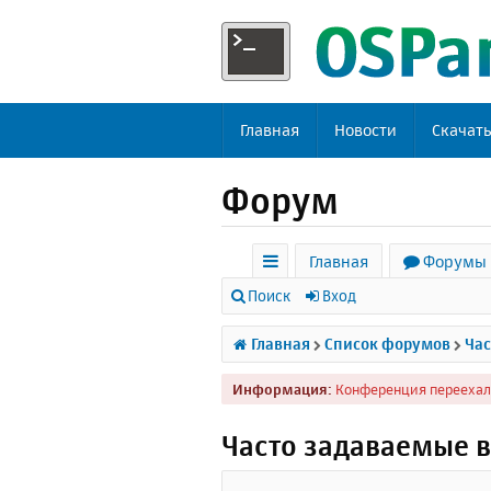
Главная
Новости
Скачат
Форум
Главная
Форумы
с
Поиск
Вход
ы
Главная
Список форумов
Час
л
Информация:
Конференция переехал
к
и
Часто задаваемые 