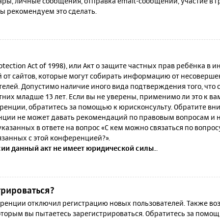
ы, личные сообщения, отправка email-сообщений, участие в гру
мы рекомендуем это сделать.
rotection Act of 1998), или Акт о защите частных прав ребёнка в и
от сайтов, которые могут собирать информацию от несовершен
телей. Допустимо наличие иного вида подтверждения того, что
их младше 13 лет. Если вы не уверены, применимо ли это к ва
ренции, обратитесь за помощью к юрисконсульту. Обратите вни
ции не может давать рекомендаций по правовым вопросам и н
казанных в ответе на вопрос «С кем можно связаться по вопро
язанных с этой конференцией?».
сии данный акт не имеет юридической силы.
.
трироваться?
енции отключил регистрацию новых пользователей. Также воз
которым вы пытаетесь зарегистрироваться. Обратитесь за помо