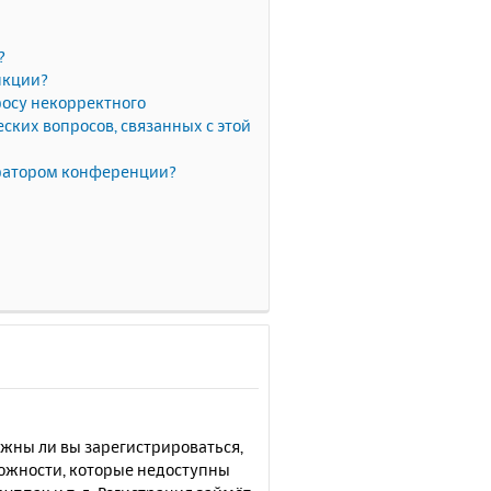
?
нкции?
росу некорректного
ких вопросов, связанных с этой
тратором конференции?
лжны ли вы зарегистрироваться,
можности, которые недоступны