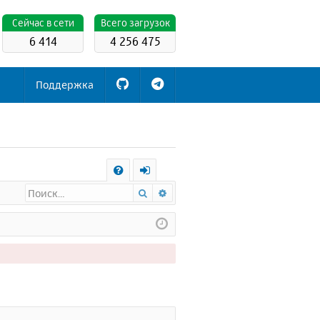
Cейчас в сети
Всего загрузок
6 414
4 256 475
Поддержка
С
Поиск
Расширенный поиск
FA
х
Q
о
д