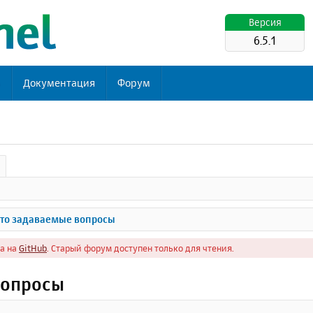
Версия
6.5.1
ь
Документация
Форум
то задаваемые вопросы
а на
GitHub
. Старый форум доступен только для чтения.
вопросы