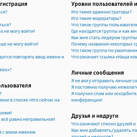
егистрация
Уровни пользователей 
ься?
Кто такие администраторы?
Кто такие модераторы?
ться?
Что такое группы пользовател
но не могу войти!
Где находятся группы и как мн
Как мне стать лидером группы
ьше не могу войти!
Почему названия некоторых г
Что такое группа по умолчани
ится повторять ввод имени и
Что означает ссылка «Наша ко
kies»?
Личные сообщения
Я не могу отправить личные 
ользователя
Я постоянно получаю нежела
?
Я получил спам или оскорбител
ени в списке «Кто сейчас на
конференции!
ремя!
Друзья и недруги
я всё равно неправильное!
Что означают списки друзей и
Как мне добавлять/удалять по
м с моим именем
друзей и недругов?