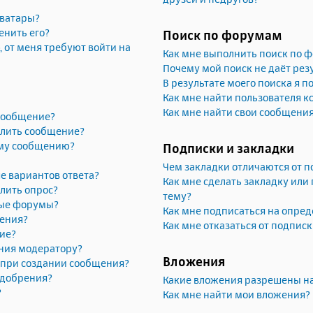
аватары?
енить его?
Поиск по форумам
, от меня требуют войти на
Как мне выполнить поиск по 
Почему мой поиск не даёт рез
В результате моего поиска я п
Как мне найти пользователя 
Как мне найти свои сообщени
 сообщение?
алить сообщение?
ему сообщению?
Подписки и закладки
Чем закладки отличаются от п
е вариантов ответа?
Как мне сделать закладку или
лить опрос?
тему?
рые форумы?
Как мне подписаться на опре
жения?
Как мне отказаться от подпис
ие?
ния модератору?
Вложения
» при создании сообщения?
одобрения?
Какие вложения разрешены н
?
Как мне найти мои вложения?