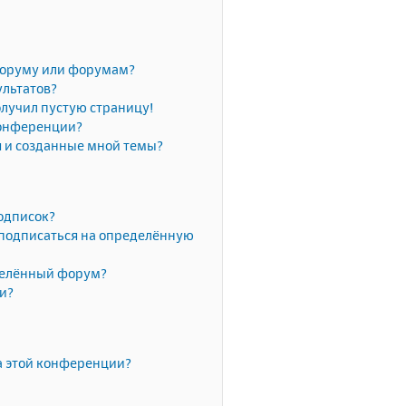
форуму или форумам?
ультатов?
олучил пустую страницу!
конференции?
я и созданные мной темы?
одписок?
 подписаться на определённую
делённый форум?
ки?
а этой конференции?