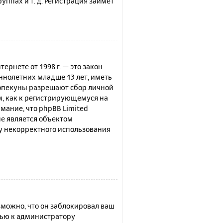
ппах и т. д. Регистрация займёт
нтернете от 1998 г. — это закон
нолетних младше 13 лет, иметь
 опекуны разрешают сбор личной
м, как к регистрирующемуся на
мание, что phpBB Limited
е является объектом
су некорректного использования
можно, что он заблокировал ваш
щью к администратору