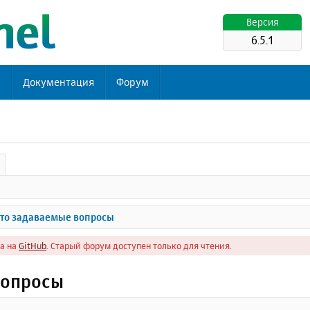
Версия
6.5.1
ь
Документация
Форум
то задаваемые вопросы
а на
GitHub
. Старый форум доступен только для чтения.
вопросы