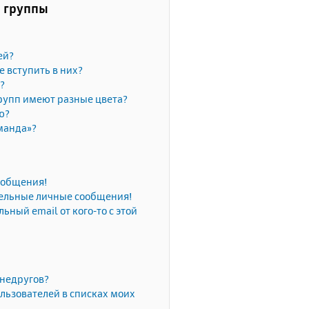
и группы
ей?
е вступить в них?
?
рупп имеют разные цвета?
ю?
манда»?
сообщения!
тельные личные сообщения!
ьный email от кого-то с этой
 недругов?
льзователей в списках моих