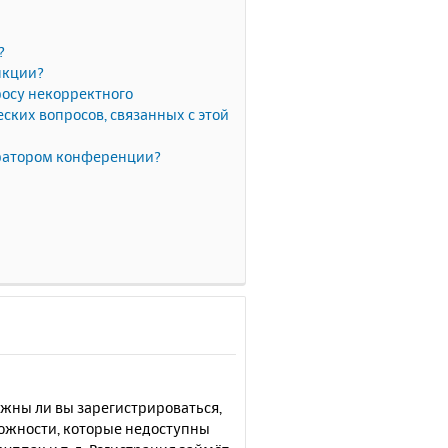
?
нкции?
росу некорректного
ких вопросов, связанных с этой
тратором конференции?
лжны ли вы зарегистрироваться,
можности, которые недоступны