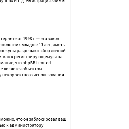
ппах и т. д. Регистрация займёт
нтернете от 1998 г. — это закон
нолетних младше 13 лет, иметь
 опекуны разрешают сбор личной
м, как к регистрирующемуся на
мание, что phpBB Limited
е является объектом
су некорректного использования
можно, что он заблокировал ваш
щью к администратору