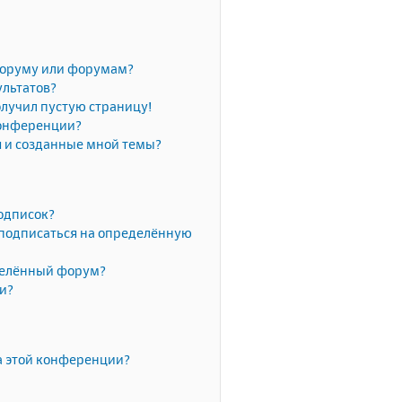
форуму или форумам?
ультатов?
олучил пустую страницу!
конференции?
я и созданные мной темы?
одписок?
 подписаться на определённую
делённый форум?
ки?
а этой конференции?