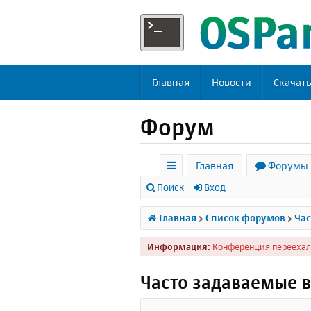
Главная
Новости
Скачат
Форум
Главная
Форумы
с
Поиск
Вход
ы
Главная
Список форумов
Час
л
Информация:
Конференция переехал
к
и
Часто задаваемые 