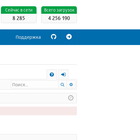
Cейчас в сети
Всего загрузок
8 285
4 256 190
Поддержка
С
Поиск
Расширенный поиск
FA
х
Q
о
д