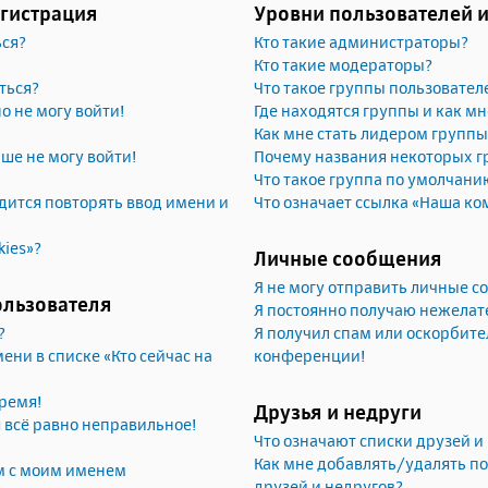
егистрация
Уровни пользователей 
ься?
Кто такие администраторы?
Кто такие модераторы?
ться?
Что такое группы пользовател
но не могу войти!
Где находятся группы и как мн
Как мне стать лидером группы
ьше не могу войти!
Почему названия некоторых г
Что такое группа по умолчани
ится повторять ввод имени и
Что означает ссылка «Наша ко
kies»?
Личные сообщения
Я не могу отправить личные 
ользователя
Я постоянно получаю нежела
?
Я получил спам или оскорбител
ени в списке «Кто сейчас на
конференции!
ремя!
Друзья и недруги
я всё равно неправильное!
Что означают списки друзей и
Как мне добавлять/удалять по
м с моим именем
друзей и недругов?