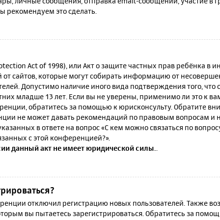
ы, личные сообщения, отправка email-сообщений, участие в гру
мы рекомендуем это сделать.
rotection Act of 1998), или Акт о защите частных прав ребёнка в и
от сайтов, которые могут собирать информацию от несовершен
телей. Допустимо наличие иного вида подтверждения того, что
их младше 13 лет. Если вы не уверены, применимо ли это к ва
ренции, обратитесь за помощью к юрисконсульту. Обратите вни
ции не может давать рекомендаций по правовым вопросам и н
казанных в ответе на вопрос «С кем можно связаться по вопро
язанных с этой конференцией?».
сии данный акт не имеет юридической силы.
.
трироваться?
енции отключил регистрацию новых пользователей. Также воз
которым вы пытаетесь зарегистрироваться. Обратитесь за помо