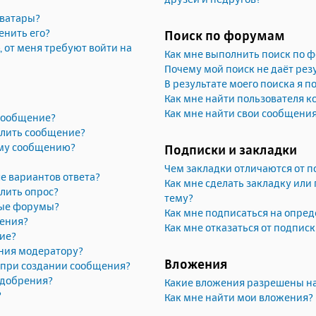
аватары?
енить его?
Поиск по форумам
, от меня требуют войти на
Как мне выполнить поиск по 
Почему мой поиск не даёт рез
В результате моего поиска я п
Как мне найти пользователя 
Как мне найти свои сообщени
 сообщение?
алить сообщение?
ему сообщению?
Подписки и закладки
Чем закладки отличаются от п
е вариантов ответа?
Как мне сделать закладку или
лить опрос?
тему?
рые форумы?
Как мне подписаться на опре
жения?
Как мне отказаться от подпис
ие?
ния модератору?
Вложения
» при создании сообщения?
одобрения?
Какие вложения разрешены н
?
Как мне найти мои вложения?