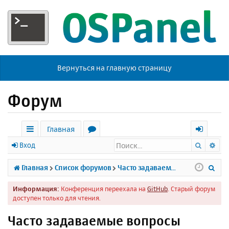
Вернуться на главную страницу
Форум
Главная
Поиск
Ра
с
о
х
Вход
ы
р
о
П
Главная
Список форумов
Часто задаваемые вопросы
л
у
д
о
Информация:
Конференция переехала на
GitHub
. Старый форум
к
м
и
доступен только для чтения.
и
ы
с
Часто задаваемые вопросы
к