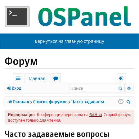
Вернуться на главную страницу
Форум
Главная
Поиск
Ра
с
о
х
Вход
ы
р
о
П
Главная
Список форумов
Часто задаваемые вопросы
л
у
д
о
Информация:
Конференция переехала на
GitHub
. Старый форум
к
м
и
доступен только для чтения.
и
ы
с
Часто задаваемые вопросы
к