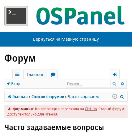
Вернуться на главную страницу
Форум
Главная
Поиск
Ра
с
о
х
Вход
ы
р
о
П
Главная
Список форумов
Часто задаваемые вопросы
л
у
д
о
Информация:
Конференция переехала на
GitHub
. Старый форум
к
м
и
доступен только для чтения.
и
ы
с
Часто задаваемые вопросы
к