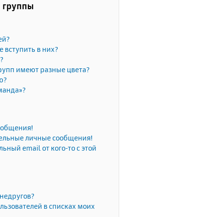
и группы
ей?
е вступить в них?
?
рупп имеют разные цвета?
ю?
манда»?
сообщения!
тельные личные сообщения!
ьный email от кого-то с этой
 недругов?
льзователей в списках моих