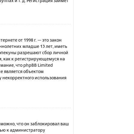
ппах и т. д. Регистрация займёт
нтернете от 1998 г. — это закон
нолетних младше 13 лет, иметь
 опекуны разрешают сбор личной
м, как к регистрирующемуся на
мание, что phpBB Limited
е является объектом
су некорректного использования
можно, что он заблокировал ваш
щью к администратору