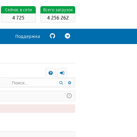
Cейчас в сети
Всего загрузок
4 725
4 256 262
Поддержка
С
Поиск
Расширенный поиск
FA
х
Q
о
д