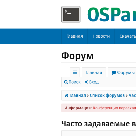
Главная
Новости
Скачат
Форум
Главная
Форумы
с
Поиск
Вход
ы
Главная
Список форумов
Час
л
Информация:
Конференция переехал
к
и
Часто задаваемые 