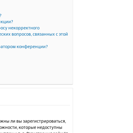
?
нкции?
росу некорректного
ких вопросов, связанных с этой
тратором конференции?
лжны ли вы зарегистрироваться,
можности, которые недоступны