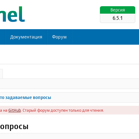
Версия
6.5.1
ь
Документация
Форум
то задаваемые вопросы
а на
GitHub
. Старый форум доступен только для чтения.
вопросы