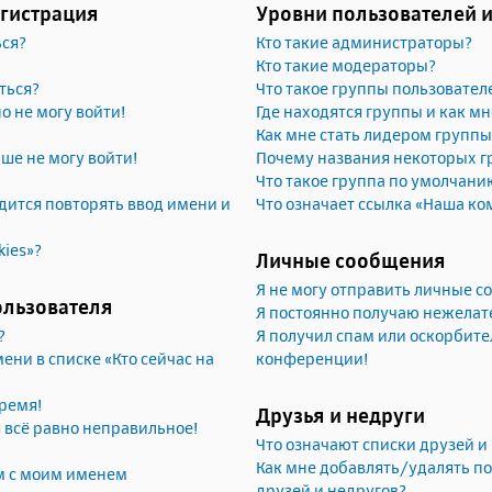
егистрация
Уровни пользователей 
ься?
Кто такие администраторы?
Кто такие модераторы?
ться?
Что такое группы пользовател
но не могу войти!
Где находятся группы и как мн
Как мне стать лидером группы
ьше не могу войти!
Почему названия некоторых г
Что такое группа по умолчани
ится повторять ввод имени и
Что означает ссылка «Наша ко
kies»?
Личные сообщения
Я не могу отправить личные 
ользователя
Я постоянно получаю нежела
?
Я получил спам или оскорбител
ени в списке «Кто сейчас на
конференции!
ремя!
Друзья и недруги
я всё равно неправильное!
Что означают списки друзей и
Как мне добавлять/удалять по
м с моим именем
друзей и недругов?