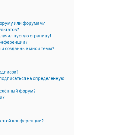
форуму или форумам?
ультатов?
олучил пустую страницу!
конференции?
я и созданные мной темы?
одписок?
 подписаться на определённую
делённый форум?
ки?
а этой конференции?