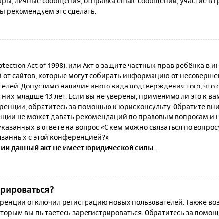
ы, личные сообщения, отправка email-сообщений, участие в гру
мы рекомендуем это сделать.
rotection Act of 1998), или Акт о защите частных прав ребёнка в и
от сайтов, которые могут собирать информацию от несовершен
телей. Допустимо наличие иного вида подтверждения того, что
их младше 13 лет. Если вы не уверены, применимо ли это к ва
ренции, обратитесь за помощью к юрисконсульту. Обратите вни
ции не может давать рекомендаций по правовым вопросам и н
казанных в ответе на вопрос «С кем можно связаться по вопро
язанных с этой конференцией?».
сии данный акт не имеет юридической силы.
.
трироваться?
енции отключил регистрацию новых пользователей. Также воз
которым вы пытаетесь зарегистрироваться. Обратитесь за помо