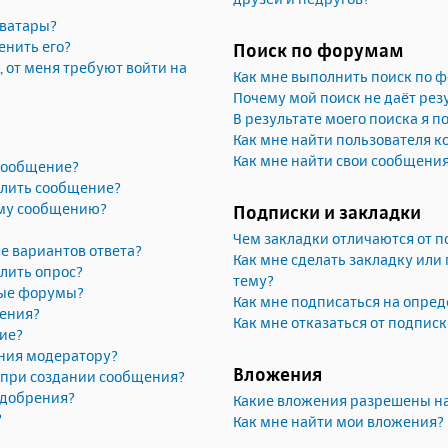
аватары?
енить его?
Поиск по форумам
, от меня требуют войти на
Как мне выполнить поиск по 
Почему мой поиск не даёт рез
В результате моего поиска я п
Как мне найти пользователя 
Как мне найти свои сообщени
 сообщение?
алить сообщение?
ему сообщению?
Подписки и закладки
Чем закладки отличаются от п
е вариантов ответа?
Как мне сделать закладку или
лить опрос?
тему?
рые форумы?
Как мне подписаться на опре
жения?
Как мне отказаться от подпис
ие?
ния модератору?
Вложения
» при создании сообщения?
одобрения?
Какие вложения разрешены н
?
Как мне найти мои вложения?