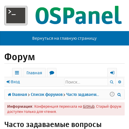
Вернуться на главную страницу
Форум
Главная
Поиск
Ра
с
о
х
Вход
ы
р
о
П
Главная
Список форумов
Часто задаваемые вопросы
л
у
д
о
Информация:
Конференция переехала на
GitHub
. Старый форум
к
м
и
доступен только для чтения.
и
ы
с
Часто задаваемые вопросы
к