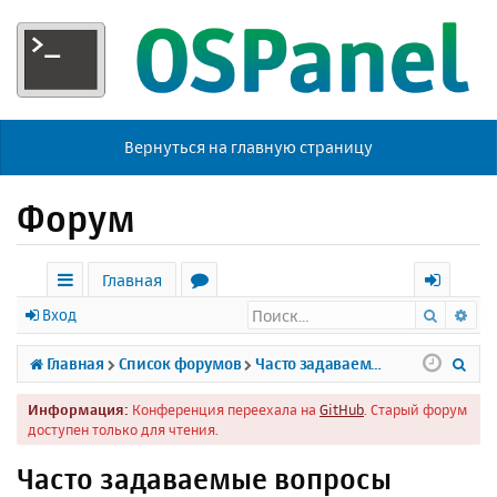
Вернуться на главную страницу
Форум
Главная
Поиск
Ра
с
о
х
Вход
ы
р
о
П
Главная
Список форумов
Часто задаваемые вопросы
л
у
д
о
Информация:
Конференция переехала на
GitHub
. Старый форум
к
м
и
доступен только для чтения.
и
ы
с
Часто задаваемые вопросы
к