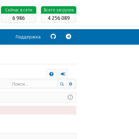
Cейчас в сети
Всего загрузок
6 986
4 256 089
Поддержка
С
Поиск
Расширенный поиск
FA
х
Q
о
д