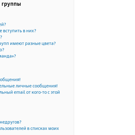
и группы
ей?
е вступить в них?
?
рупп имеют разные цвета?
ю?
манда»?
сообщения!
тельные личные сообщения!
ьный email от кого-то с этой
 недругов?
льзователей в списках моих