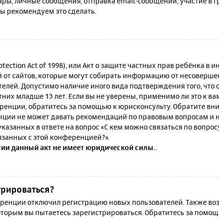
ы, личные сообщения, отправка email-сообщений, участие в гру
мы рекомендуем это сделать.
rotection Act of 1998), или Акт о защите частных прав ребёнка в и
от сайтов, которые могут собирать информацию от несовершен
телей. Допустимо наличие иного вида подтверждения того, что
их младше 13 лет. Если вы не уверены, применимо ли это к ва
ренции, обратитесь за помощью к юрисконсульту. Обратите вни
ции не может давать рекомендаций по правовым вопросам и н
казанных в ответе на вопрос «С кем можно связаться по вопро
язанных с этой конференцией?».
сии данный акт не имеет юридической силы.
.
трироваться?
енции отключил регистрацию новых пользователей. Также воз
которым вы пытаетесь зарегистрироваться. Обратитесь за помо