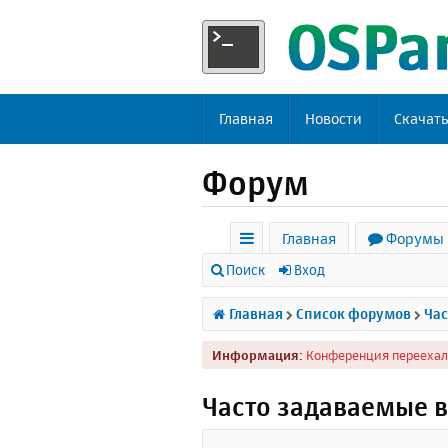
Главная
Новости
Скачат
Форум
Главная
Форумы
с
Поиск
Вход
ы
Главная
Список форумов
Час
л
Информация:
Конференция переехал
к
и
Часто задаваемые 