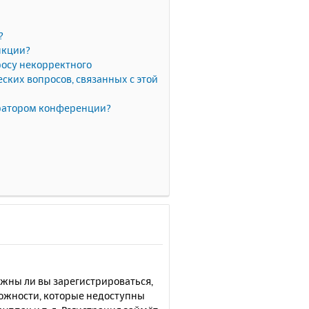
?
нкции?
росу некорректного
ких вопросов, связанных с этой
тратором конференции?
лжны ли вы зарегистрироваться,
можности, которые недоступны