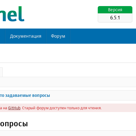
Версия
6.5.1
ь
Документация
Форум
то задаваемые вопросы
а на
GitHub
. Старый форум доступен только для чтения.
вопросы