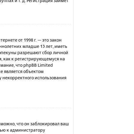
ппах и т. д. Регистрация займёт
нтернете от 1998 г. — это закон
нолетних младше 13 лет, иметь
 опекуны разрешают сбор личной
м, как к регистрирующемуся на
мание, что phpBB Limited
е является объектом
су некорректного использования
можно, что он заблокировал ваш
щью к администратору