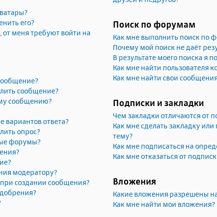
аватары?
енить его?
Поиск по форумам
, от меня требуют войти на
Как мне выполнить поиск по 
Почему мой поиск не даёт рез
В результате моего поиска я п
Как мне найти пользователя 
Как мне найти свои сообщени
 сообщение?
алить сообщение?
ему сообщению?
Подписки и закладки
Чем закладки отличаются от п
е вариантов ответа?
Как мне сделать закладку или
лить опрос?
тему?
рые форумы?
Как мне подписаться на опре
жения?
Как мне отказаться от подпис
ие?
ния модератору?
Вложения
» при создании сообщения?
одобрения?
Какие вложения разрешены н
?
Как мне найти мои вложения?