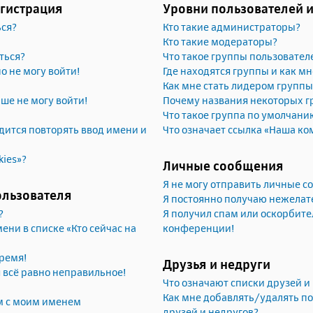
егистрация
Уровни пользователей 
ься?
Кто такие администраторы?
Кто такие модераторы?
ться?
Что такое группы пользовател
но не могу войти!
Где находятся группы и как мн
Как мне стать лидером группы
ьше не могу войти!
Почему названия некоторых г
Что такое группа по умолчани
ится повторять ввод имени и
Что означает ссылка «Наша ко
kies»?
Личные сообщения
Я не могу отправить личные 
ользователя
Я постоянно получаю нежела
?
Я получил спам или оскорбител
ени в списке «Кто сейчас на
конференции!
ремя!
Друзья и недруги
я всё равно неправильное!
Что означают списки друзей и
Как мне добавлять/удалять по
м с моим именем
друзей и недругов?