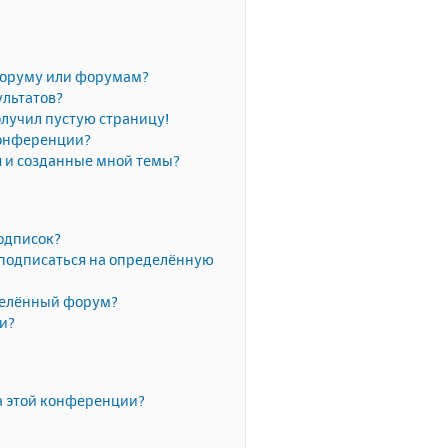
форуму или форумам?
ультатов?
олучил пустую страницу!
конференции?
я и созданные мной темы?
одписок?
 подписаться на определённую
делённый форум?
ки?
а этой конференции?