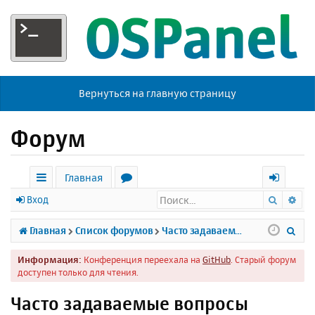
Вернуться на главную страницу
Форум
Главная
Поиск
Ра
с
о
х
Вход
ы
р
о
П
Главная
Список форумов
Часто задаваемые вопросы
л
у
д
о
Информация:
Конференция переехала на
GitHub
. Старый форум
к
м
и
доступен только для чтения.
и
ы
с
Часто задаваемые вопросы
к