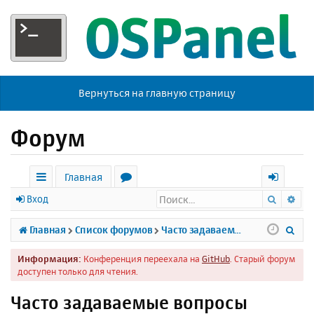
Вернуться на главную страницу
Форум
Главная
Поиск
Ра
с
о
х
Вход
ы
р
о
П
Главная
Список форумов
Часто задаваемые вопросы
л
у
д
о
Информация:
Конференция переехала на
GitHub
. Старый форум
к
м
и
доступен только для чтения.
и
ы
с
Часто задаваемые вопросы
к