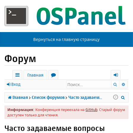
Вернуться на главную страницу
Форум
Главная
Поиск
Ра
с
о
х
Вход
ы
р
о
П
Главная
Список форумов
Часто задаваемые вопросы
л
у
д
о
Информация:
Конференция переехала на
GitHub
. Старый форум
к
м
и
доступен только для чтения.
и
ы
с
Часто задаваемые вопросы
к