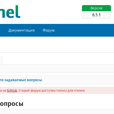
Версия
6.5.1
ь
Документация
Форум
то задаваемые вопросы
а на
GitHub
. Старый форум доступен только для чтения.
вопросы