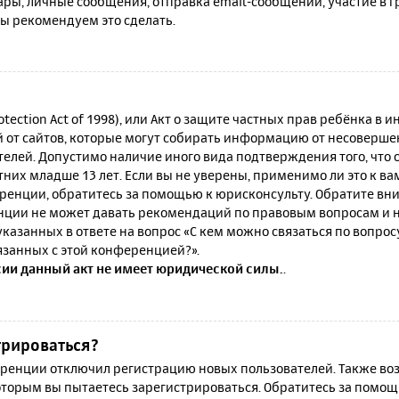
ы, личные сообщения, отправка email-сообщений, участие в гру
мы рекомендуем это сделать.
rotection Act of 1998), или Акт о защите частных прав ребёнка в и
от сайтов, которые могут собирать информацию от несовершен
телей. Допустимо наличие иного вида подтверждения того, что
их младше 13 лет. Если вы не уверены, применимо ли это к ва
ренции, обратитесь за помощью к юрисконсульту. Обратите вни
ции не может давать рекомендаций по правовым вопросам и н
казанных в ответе на вопрос «С кем можно связаться по вопро
язанных с этой конференцией?».
сии данный акт не имеет юридической силы.
.
трироваться?
енции отключил регистрацию новых пользователей. Также воз
которым вы пытаетесь зарегистрироваться. Обратитесь за помо