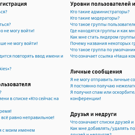
егистрация
Уровни пользователей 
ься?
Кто такие администраторы?
Кто такие модераторы?
ться?
Что такое группы пользовател
но не могу войти!
Где находятся группы и как мн
Как мне стать лидером группы
ьше не могу войти!
Почему названия некоторых г
Что такое группа по умолчани
ится повторять ввод имени и
Что означает ссылка «Наша ко
kies»?
Личные сообщения
Я не могу отправить личные 
ользователя
Я постоянно получаю нежела
?
Я получил спам или оскорбител
ени в списке «Кто сейчас на
конференции!
ремя!
Друзья и недруги
я всё равно неправильное!
Что означают списки друзей и
Как мне добавлять/удалять по
м с моим именем
друзей и недругов?