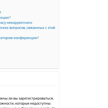
?
нкции?
росу некорректного
ких вопросов, связанных с этой
тратором конференции?
лжны ли вы зарегистрироваться,
можности, которые недоступны