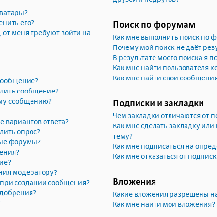
аватары?
енить его?
Поиск по форумам
, от меня требуют войти на
Как мне выполнить поиск по 
Почему мой поиск не даёт рез
В результате моего поиска я п
Как мне найти пользователя 
Как мне найти свои сообщени
 сообщение?
алить сообщение?
ему сообщению?
Подписки и закладки
Чем закладки отличаются от п
е вариантов ответа?
Как мне сделать закладку или
лить опрос?
тему?
рые форумы?
Как мне подписаться на опре
жения?
Как мне отказаться от подпис
ие?
ния модератору?
Вложения
» при создании сообщения?
одобрения?
Какие вложения разрешены н
?
Как мне найти мои вложения?