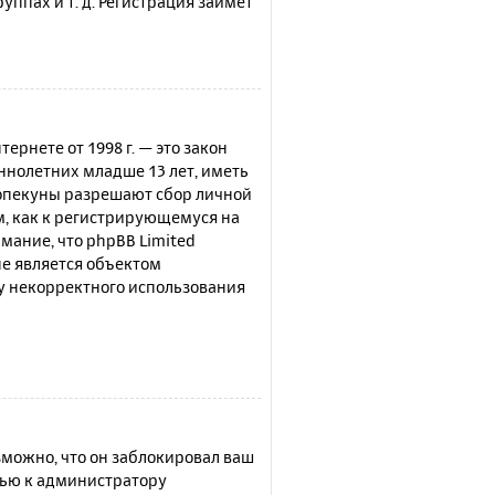
ппах и т. д. Регистрация займёт
нтернете от 1998 г. — это закон
нолетних младше 13 лет, иметь
 опекуны разрешают сбор личной
м, как к регистрирующемуся на
мание, что phpBB Limited
е является объектом
су некорректного использования
можно, что он заблокировал ваш
щью к администратору