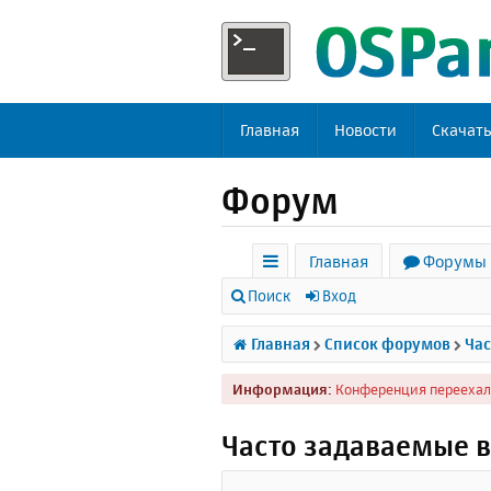
Главная
Новости
Скачат
Форум
Главная
Форумы
с
Поиск
Вход
ы
Главная
Список форумов
Час
л
Информация:
Конференция переехал
к
и
Часто задаваемые 