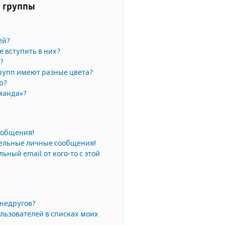
и группы
ей?
е вступить в них?
?
рупп имеют разные цвета?
ю?
манда»?
сообщения!
тельные личные сообщения!
ьный email от кого-то с этой
 недругов?
льзователей в списках моих