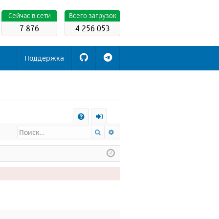
Cейчас в сети
Всего загрузок
7 876
4 256 053
Поддержка
С
Поиск
Расширенный поиск
FA
х
Q
о
д