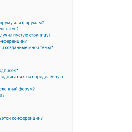
форуму или форумам?
ультатов?
олучил пустую страницу!
конференции?
я и созданные мной темы?
одписок?
 подписаться на определённую
делённый форум?
ки?
а этой конференции?