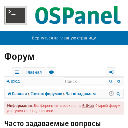
Вернуться на главную страницу
Форум
Главная
Поиск
Ра
с
о
х
Вход
ы
р
о
П
Главная
Список форумов
Часто задаваемые вопросы
л
у
д
о
Информация:
Конференция переехала на
GitHub
. Старый форум
к
м
и
доступен только для чтения.
и
ы
с
Часто задаваемые вопросы
к