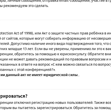
ы, личные сообщения, отправка email-сообщений, участие в гру
мы рекомендуем это сделать.
rotection Act of 1998), или Акт о защите частных прав ребёнка в и
от сайтов, которые могут собирать информацию от несовершен
телей. Допустимо наличие иного вида подтверждения того, что
их младше 13 лет. Если вы не уверены, применимо ли это к ва
ренции, обратитесь за помощью к юрисконсульту. Обратите вни
ции не может давать рекомендаций по правовым вопросам и н
казанных в ответе на вопрос «С кем можно связаться по вопро
язанных с этой конференцией?».
сии данный акт не имеет юридической силы.
.
трироваться?
енции отключил регистрацию новых пользователей. Также воз
которым вы пытаетесь зарегистрироваться. Обратитесь за помо