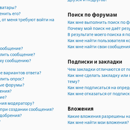
аватары?
енить его?
Поиск по форумам
, от меня требуют войти на
Как мне выполнить поиск по 
Почему мой поиск не даёт рез
В результате моего поиска я п
Как мне найти пользователя 
Как мне найти свои сообщени
 сообщение?
алить сообщение?
ему сообщению?
Подписки и закладки
Чем закладки отличаются от п
е вариантов ответа?
Как мне сделать закладку или
лить опрос?
тему?
рые форумы?
Как мне подписаться на опре
жения?
Как мне отказаться от подпис
ие?
ния модератору?
Вложения
» при создании сообщения?
одобрения?
Какие вложения разрешены н
?
Как мне найти мои вложения?