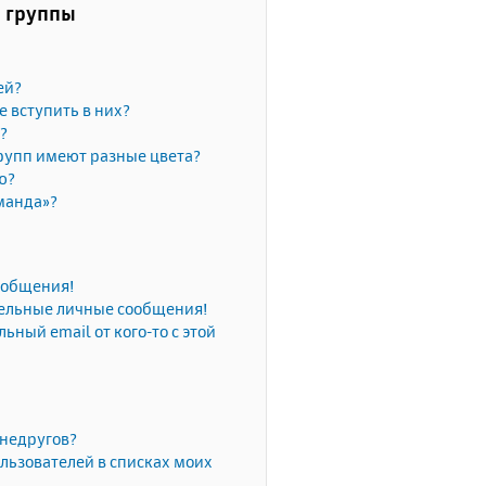
и группы
ей?
е вступить в них?
?
рупп имеют разные цвета?
ю?
манда»?
сообщения!
тельные личные сообщения!
ьный email от кого-то с этой
 недругов?
льзователей в списках моих