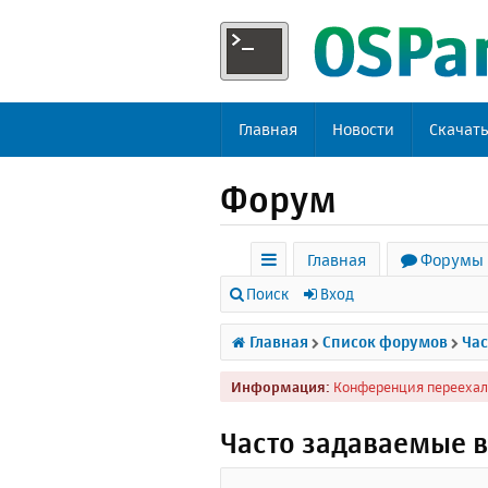
Главная
Новости
Скачат
Форум
Главная
Форумы
с
Поиск
Вход
ы
Главная
Список форумов
Час
л
Информация:
Конференция переехал
к
и
Часто задаваемые 