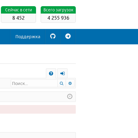
Cейчас в сети
Всего загрузок
8 452
4 255 936
Поддержка
С
Поиск
Расширенный поиск
FA
х
Q
о
д