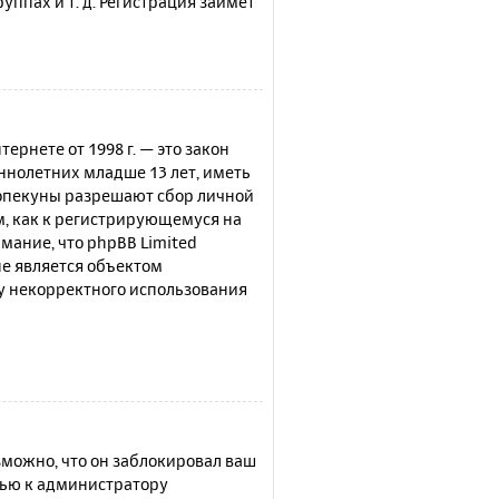
ппах и т. д. Регистрация займёт
нтернете от 1998 г. — это закон
нолетних младше 13 лет, иметь
 опекуны разрешают сбор личной
м, как к регистрирующемуся на
мание, что phpBB Limited
е является объектом
су некорректного использования
можно, что он заблокировал ваш
щью к администратору