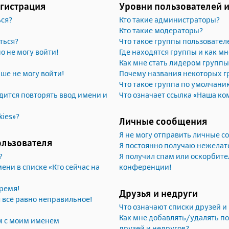
егистрация
Уровни пользователей 
ься?
Кто такие администраторы?
Кто такие модераторы?
ться?
Что такое группы пользовател
но не могу войти!
Где находятся группы и как мн
Как мне стать лидером группы
ьше не могу войти!
Почему названия некоторых г
Что такое группа по умолчани
ится повторять ввод имени и
Что означает ссылка «Наша ко
kies»?
Личные сообщения
Я не могу отправить личные 
ользователя
Я постоянно получаю нежела
?
Я получил спам или оскорбител
ени в списке «Кто сейчас на
конференции!
ремя!
Друзья и недруги
я всё равно неправильное!
Что означают списки друзей и
Как мне добавлять/удалять по
м с моим именем
друзей и недругов?