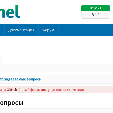
Версия
6.5.1
ь
Документация
Форум
то задаваемые вопросы
а на
GitHub
. Старый форум доступен только для чтения.
вопросы