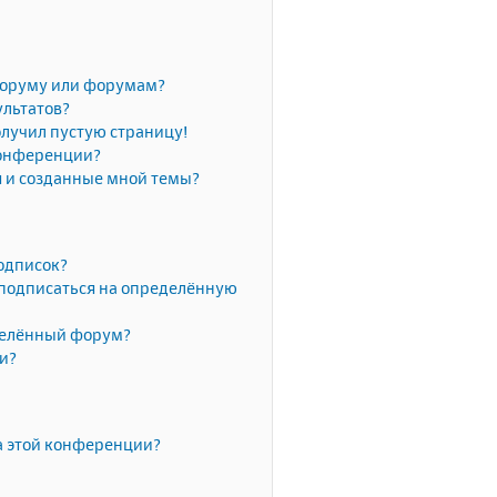
форуму или форумам?
ультатов?
олучил пустую страницу!
конференции?
я и созданные мной темы?
одписок?
 подписаться на определённую
делённый форум?
ки?
а этой конференции?