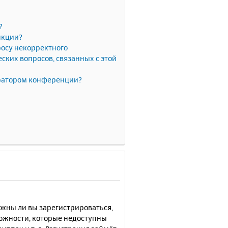
?
нкции?
росу некорректного
ких вопросов, связанных с этой
тратором конференции?
лжны ли вы зарегистрироваться,
можности, которые недоступны