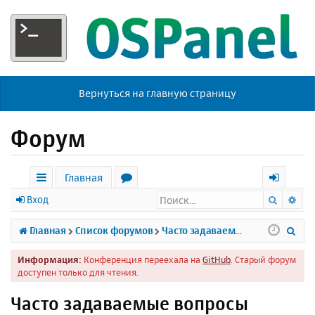
Вернуться на главную страницу
Форум
Главная
Поиск
Ра
с
о
х
Вход
ы
р
о
П
Главная
Список форумов
Часто задаваемые вопросы
л
у
д
о
Информация:
Конференция переехала на
GitHub
. Старый форум
к
м
и
доступен только для чтения.
и
ы
с
Часто задаваемые вопросы
к