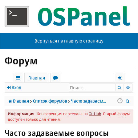
Вернуться на главную страницу
Форум
Главная
Поиск
Ра
с
о
х
Вход
ы
р
о
П
Главная
Список форумов
Часто задаваемые вопросы
л
у
д
о
Информация:
Конференция переехала на
GitHub
. Старый форум
к
м
и
доступен только для чтения.
и
ы
с
Часто задаваемые вопросы
к