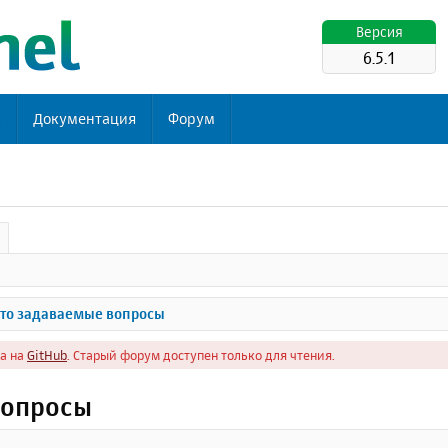
Версия
6.5.1
ь
Документация
Форум
то задаваемые вопросы
а на
GitHub
. Старый форум доступен только для чтения.
вопросы