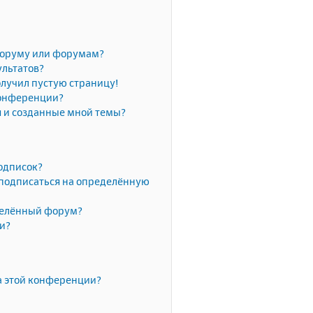
форуму или форумам?
ультатов?
олучил пустую страницу!
конференции?
я и созданные мной темы?
одписок?
 подписаться на определённую
делённый форум?
ки?
а этой конференции?