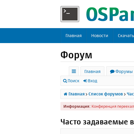
Главная
Новости
Скачат
Форум
Главная
Форумы
с
Поиск
Вход
ы
Главная
Список форумов
Час
л
Информация:
Конференция переехал
к
и
Часто задаваемые 