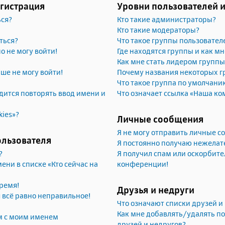
егистрация
Уровни пользователей 
ься?
Кто такие администраторы?
Кто такие модераторы?
ться?
Что такое группы пользовател
но не могу войти!
Где находятся группы и как мн
Как мне стать лидером группы
ьше не могу войти!
Почему названия некоторых г
Что такое группа по умолчани
ится повторять ввод имени и
Что означает ссылка «Наша ко
kies»?
Личные сообщения
Я не могу отправить личные 
ользователя
Я постоянно получаю нежела
?
Я получил спам или оскорбител
ени в списке «Кто сейчас на
конференции!
ремя!
Друзья и недруги
я всё равно неправильное!
Что означают списки друзей и
Как мне добавлять/удалять по
м с моим именем
друзей и недругов?