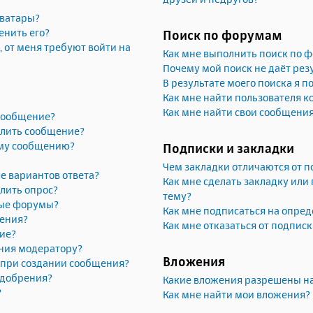
аватары?
енить его?
Поиск по форумам
, от меня требуют войти на
Как мне выполнить поиск по 
Почему мой поиск не даёт рез
В результате моего поиска я п
Как мне найти пользователя 
Как мне найти свои сообщени
 сообщение?
алить сообщение?
ему сообщению?
Подписки и закладки
Чем закладки отличаются от п
е вариантов ответа?
Как мне сделать закладку или
лить опрос?
тему?
рые форумы?
Как мне подписаться на опре
жения?
Как мне отказаться от подпис
ие?
ния модератору?
Вложения
» при создании сообщения?
одобрения?
Какие вложения разрешены н
?
Как мне найти мои вложения?