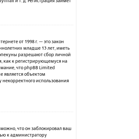
ппах и т. д. Регистрация займёт
нтернете от 1998 г. — это закон
нолетних младше 13 лет, иметь
 опекуны разрешают сбор личной
м, как к регистрирующемуся на
мание, что phpBB Limited
е является объектом
су некорректного использования
можно, что он заблокировал ваш
щью к администратору