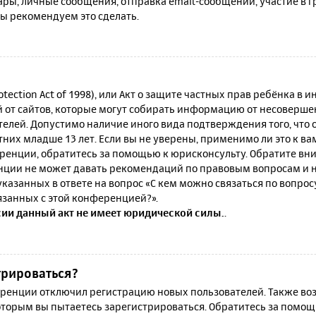
ы, личные сообщения, отправка email-сообщений, участие в гру
мы рекомендуем это сделать.
rotection Act of 1998), или Акт о защите частных прав ребёнка в и
от сайтов, которые могут собирать информацию от несовершен
телей. Допустимо наличие иного вида подтверждения того, что
их младше 13 лет. Если вы не уверены, применимо ли это к ва
ренции, обратитесь за помощью к юрисконсульту. Обратите вни
ции не может давать рекомендаций по правовым вопросам и н
казанных в ответе на вопрос «С кем можно связаться по вопро
язанных с этой конференцией?».
сии данный акт не имеет юридической силы.
.
трироваться?
енции отключил регистрацию новых пользователей. Также воз
которым вы пытаетесь зарегистрироваться. Обратитесь за помо