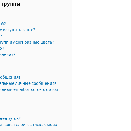
и группы
ей?
е вступить в них?
?
рупп имеют разные цвета?
ю?
манда»?
сообщения!
тельные личные сообщения!
ьный email от кого-то с этой
 недругов?
льзователей в списках моих