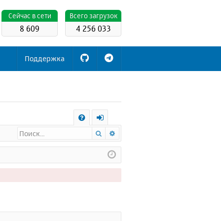
Cейчас в сети
Всего загрузок
8 609
4 256 033
Поддержка
С
Поиск
Расширенный поиск
FA
х
Q
о
д