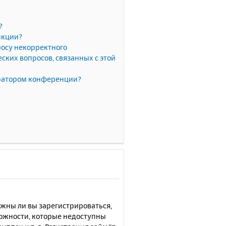
?
нкции?
росу некорректного
ких вопросов, связанных с этой
тратором конференции?
лжны ли вы зарегистрироваться,
можности, которые недоступны