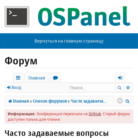
Вернуться на главную страницу
Форум
Главная
Поиск
Ра
с
о
х
Вход
ы
р
о
П
Главная
Список форумов
Часто задаваемые вопросы
л
у
д
о
Информация:
Конференция переехала на
GitHub
. Старый форум
к
м
и
доступен только для чтения.
и
ы
с
Часто задаваемые вопросы
к