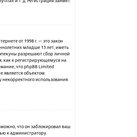
ппах и т. д. Регистрация займёт
нтернете от 1998 г. — это закон
нолетних младше 13 лет, иметь
 опекуны разрешают сбор личной
м, как к регистрирующемуся на
мание, что phpBB Limited
е является объектом
су некорректного использования
можно, что он заблокировал ваш
щью к администратору