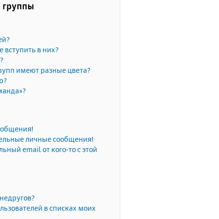
и группы
ей?
е вступить в них?
?
рупп имеют разные цвета?
ю?
манда»?
сообщения!
тельные личные сообщения!
ьный email от кого-то с этой
 недругов?
льзователей в списках моих