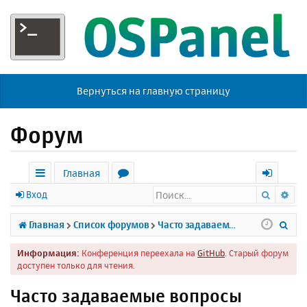
Вернуться на главную страницу
Форум
Главная
Поиск
Ра
с
о
х
Вход
ы
р
о
П
Главная
Список форумов
Часто задаваемые вопросы
л
у
д
о
Информация:
Конференция переехала на
GitHub
. Старый форум
к
м
и
доступен только для чтения.
и
ы
с
Часто задаваемые вопросы
к