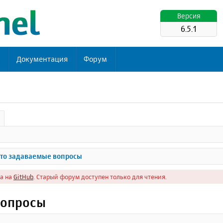
Версия
6.5.1
ь
Документация
Форум
то задаваемые вопросы
а на
GitHub
. Старый форум доступен только для чтения.
вопросы