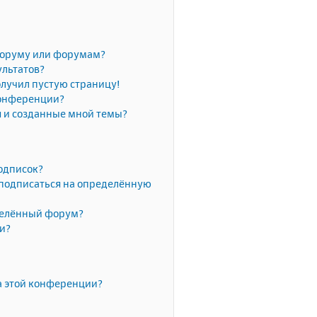
форуму или форумам?
ультатов?
олучил пустую страницу!
конференции?
я и созданные мной темы?
одписок?
 подписаться на определённую
делённый форум?
ки?
а этой конференции?