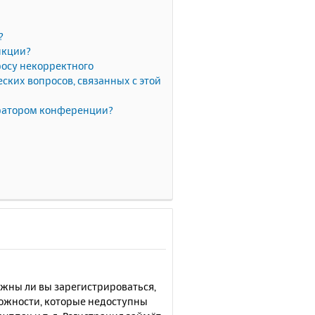
?
нкции?
росу некорректного
ких вопросов, связанных с этой
тратором конференции?
лжны ли вы зарегистрироваться,
можности, которые недоступны