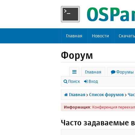
Главная
Новости
Скачат
Форум
Главная
Форумы
с
Поиск
Вход
ы
Главная
Список форумов
Час
л
Информация:
Конференция переехал
к
и
Часто задаваемые 