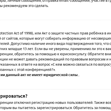
ы, личные сообщения, отправка email-сообщений, участие в гру
мы рекомендуем это сделать.
rotection Act of 1998), или Акт о защите частных прав ребёнка в и
от сайтов, которые могут собирать информацию от несовершен
телей. Допустимо наличие иного вида подтверждения того, что
их младше 13 лет. Если вы не уверены, применимо ли это к ва
ренции, обратитесь за помощью к юрисконсульту. Обратите вни
ции не может давать рекомендаций по правовым вопросам и н
казанных в ответе на вопрос «С кем можно связаться по вопро
язанных с этой конференцией?».
сии данный акт не имеет юридической силы.
.
трироваться?
енции отключил регистрацию новых пользователей. Также воз
которым вы пытаетесь зарегистрироваться. Обратитесь за помо