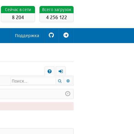
Cейчас в сети
Всего загрузок
8 204
4 256 122
Поддержка
С
Поиск
Расширенный поиск
FA
х
Q
о
д