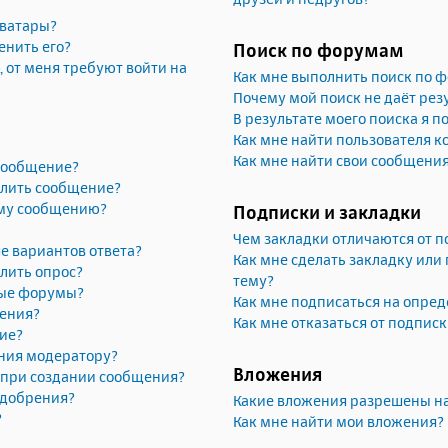
аватары?
енить его?
Поиск по форумам
, от меня требуют войти на
Как мне выполнить поиск по 
Почему мой поиск не даёт рез
В результате моего поиска я п
Как мне найти пользователя 
Как мне найти свои сообщени
 сообщение?
алить сообщение?
ему сообщению?
Подписки и закладки
Чем закладки отличаются от п
е вариантов ответа?
Как мне сделать закладку или
лить опрос?
тему?
рые форумы?
Как мне подписаться на опре
жения?
Как мне отказаться от подпис
ие?
ния модератору?
Вложения
» при создании сообщения?
одобрения?
Какие вложения разрешены н
?
Как мне найти мои вложения?