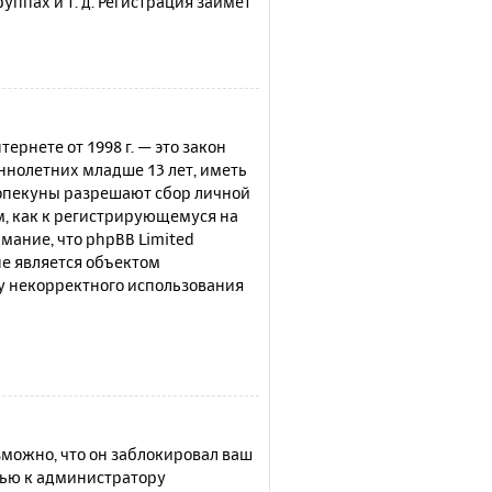
ппах и т. д. Регистрация займёт
нтернете от 1998 г. — это закон
нолетних младше 13 лет, иметь
 опекуны разрешают сбор личной
м, как к регистрирующемуся на
мание, что phpBB Limited
е является объектом
су некорректного использования
можно, что он заблокировал ваш
щью к администратору