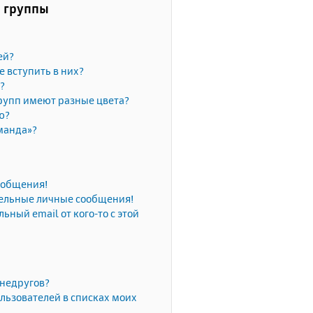
и группы
ей?
е вступить в них?
?
рупп имеют разные цвета?
ю?
манда»?
сообщения!
тельные личные сообщения!
ьный email от кого-то с этой
 недругов?
льзователей в списках моих