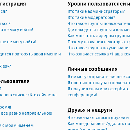
егистрация
Уровни пользователей 
ься?
Кто такие администраторы?
Кто такие модераторы?
ться?
Что такое группы пользовател
но не могу войти!
Где находятся группы и как мн
Как мне стать лидером группы
ьше не могу войти!
Почему названия некоторых г
Что такое группа по умолчани
ится повторять ввод имени и
Что означает ссылка «Наша ко
kies»?
Личные сообщения
Я не могу отправить личные 
ользователя
Я постоянно получаю нежела
?
Я получил спам или оскорбител
ени в списке «Кто сейчас на
конференции!
ремя!
Друзья и недруги
я всё равно неправильное!
Что означают списки друзей и
Как мне добавлять/удалять по
м с моим именем
друзей и недругов?