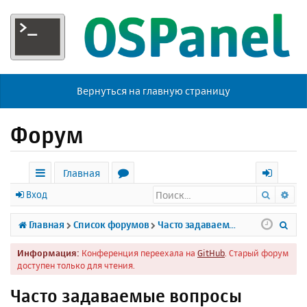
Вернуться на главную страницу
Форум
Главная
Поиск
Ра
с
о
х
Вход
ы
р
о
П
Главная
Список форумов
Часто задаваемые вопросы
л
у
д
о
Информация:
Конференция переехала на
GitHub
. Старый форум
к
м
и
доступен только для чтения.
и
ы
с
Часто задаваемые вопросы
к