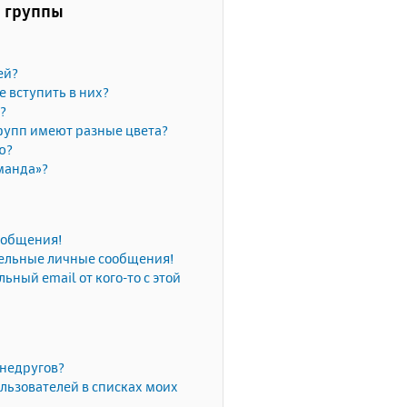
и группы
ей?
е вступить в них?
?
рупп имеют разные цвета?
ю?
манда»?
сообщения!
тельные личные сообщения!
ьный email от кого-то с этой
 недругов?
льзователей в списках моих