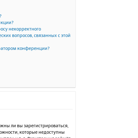
?
нкции?
росу некорректного
ких вопросов, связанных с этой
тратором конференции?
лжны ли вы зарегистрироваться,
можности, которые недоступны