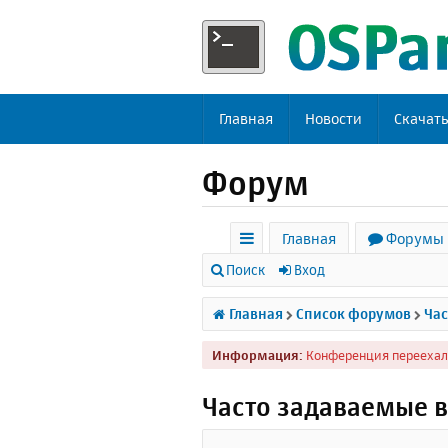
Главная
Новости
Скачат
Форум
Главная
Форумы
с
Поиск
Вход
ы
Главная
Список форумов
Час
л
Информация:
Конференция переехал
к
и
Часто задаваемые 