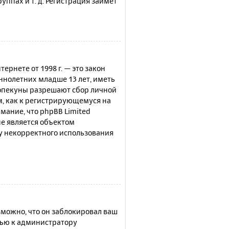
ппах и т. д. Регистрация займёт
нтернете от 1998 г. — это закон
нолетних младше 13 лет, иметь
 опекуны разрешают сбор личной
м, как к регистрирующемуся на
мание, что phpBB Limited
е является объектом
су некорректного использования
можно, что он заблокировал ваш
щью к администратору