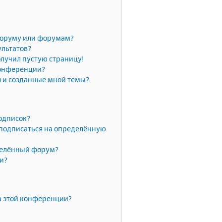
форуму или форумам?
ультатов?
олучил пустую страницу!
конференции?
я и созданные мной темы?
одписок?
 подписаться на определённую
делённый форум?
ки?
а этой конференции?