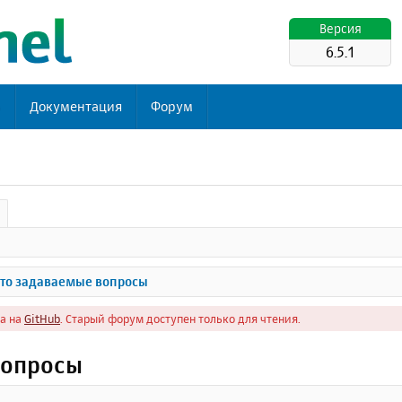
Версия
6.5.1
ь
Документация
Форум
то задаваемые вопросы
а на
GitHub
. Старый форум доступен только для чтения.
вопросы