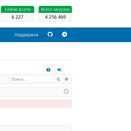
Cейчас в сети
Всего загрузок
6 227
4 256 469
Поддержка
С
Поиск
Расширенный поиск
FA
х
Q
о
д