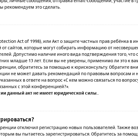
ы, личные сообщения, отправка email-сообщений, участие в гру
мы рекомендуем это сделать.
rotection Act of 1998), или Акт о защите частных прав ребёнка в и
от сайтов, которые могут собирать информацию от несовершен
телей. Допустимо наличие иного вида подтверждения того, что
их младше 13 лет. Если вы не уверены, применимо ли это к ва
ренции, обратитесь за помощью к юрисконсульту. Обратите вни
ции не может давать рекомендаций по правовым вопросам и н
казанных в ответе на вопрос «С кем можно связаться по вопро
язанных с этой конференцией?».
сии данный акт не имеет юридической силы.
.
трироваться?
енции отключил регистрацию новых пользователей. Также воз
которым вы пытаетесь зарегистрироваться. Обратитесь за помо