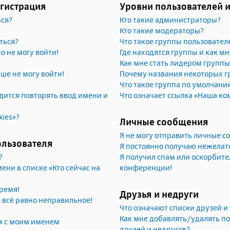
егистрация
Уровни пользователей 
ься?
Кто такие администраторы?
Кто такие модераторы?
ться?
Что такое группы пользовател
но не могу войти!
Где находятся группы и как мн
Как мне стать лидером группы
ьше не могу войти!
Почему названия некоторых г
Что такое группа по умолчани
ится повторять ввод имени и
Что означает ссылка «Наша ко
kies»?
Личные сообщения
Я не могу отправить личные 
ользователя
Я постоянно получаю нежела
?
Я получил спам или оскорбител
ени в списке «Кто сейчас на
конференции!
ремя!
Друзья и недруги
я всё равно неправильное!
Что означают списки друзей и
Как мне добавлять/удалять по
м с моим именем
друзей и недругов?