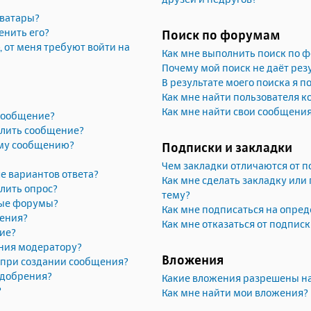
аватары?
енить его?
Поиск по форумам
, от меня требуют войти на
Как мне выполнить поиск по 
Почему мой поиск не даёт рез
В результате моего поиска я п
Как мне найти пользователя 
Как мне найти свои сообщени
 сообщение?
алить сообщение?
ему сообщению?
Подписки и закладки
Чем закладки отличаются от п
е вариантов ответа?
Как мне сделать закладку или
лить опрос?
тему?
рые форумы?
Как мне подписаться на опре
жения?
Как мне отказаться от подпис
ие?
ния модератору?
Вложения
» при создании сообщения?
одобрения?
Какие вложения разрешены н
?
Как мне найти мои вложения?